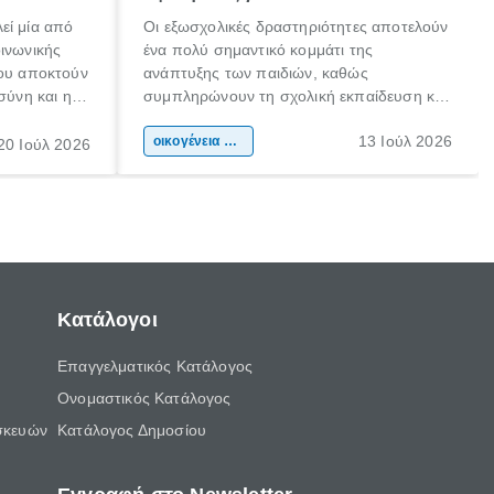
εί μία από
Οι εξωσχολικές δραστηριότητες αποτελούν
οινωνικής
ένα πολύ σημαντικό κομμάτι της
που αποκτούν
ανάπτυξης των παιδιών, καθώς
σύνη και η
συμπληρώνουν τη σχολική εκπαίδευση και
ιδιαίτερα
συμβάλλουν ουσιαστικά στη διαμόρφωση
13 Ιούλ 2026
κάθε
της προσωπικότητας, της κοινωνικότητας
οικογένεια & παιδί
20 Ιούλ 2026
ται από
και των δεξιοτήτων τους. Δεν είναι απλώς
ώσεις.
ένας τρόπος για να περνάει το παιδί τον
ελεύθερο χρόνο του.
Κατάλογοι
Επαγγελματικός Κατάλογος
Ονομαστικός Κατάλογος
σκευών
Κατάλογος Δημοσίου