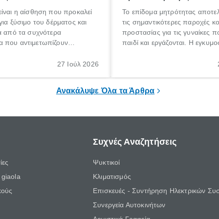
ίναι η αίσθηση που προκαλεί
Το επίδομα μητρότητας αποτελ
για ξύσιμο του δέρματος και
τις σημαντικότερες παροχές κ
α από τα συχνότερα
προστασίας για τις γυναίκες 
 που αντιμετωπίζουν
παιδί και εργάζονται. Η εγκυμο
θε ηλικίας. Πολλοί αναζητούν
γέννηση ενός παιδιού είναι μια 
 για το «κνησμός τι είναι»,
σημαντική περίοδος στη ζωή 
27 Ιούλ 2026
ί να εμφανιστεί ξαφνικά ή να
οικογένειας, η οποία συνοδεύε
α μεγάλο χρονικό διάστημα.
αυξημένες ανάγκες και υποχρε
Ανακάλυψε Όλα τα Άρθρα
Συχνές Αναζητήσεις
ίες
Ψυκτικοί
giaola
Κλιματισμός
κούς
Επισκευές - Συντήρηση Ηλεκτρικών Συ
Συνεργεία Αυτοκινήτων