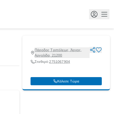
Κουμ
Πάροδος Τριπόλεως, Άργος,
Αργολίδα, 21200
Σταθερό:
2751067904
Κάλεσε Τώρα