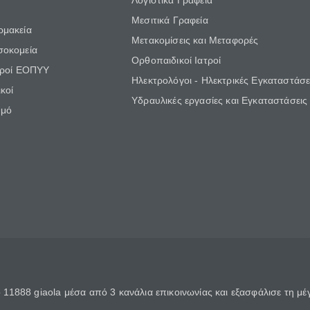
Λογιστικά Γραφεία
Μεσιτικά Γραφεία
ρμακεία
Μετακομίσεις και Μεταφορές
σοκομεία
Ορθοπαιδικοί Ιατροί
τροί ΕΟΠΥΥ
Ηλεκτρολόγοι - Ηλεκτρικές Εγκαταστάσε
κοί
Υδραυλικές εργασίες και Εγκαταστάσεις
θμό
11888 giaola μέσα από 3 κανάλια επικοινωνίας και εξασφάλισε τη μ