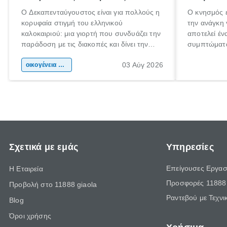
Ο Δεκαπενταύγουστος είναι για πολλούς η
Ο κνησμός ε
κορυφαία στιγμή του ελληνικού
την ανάγκη 
καλοκαιριού: μια γιορτή που συνδυάζει την
αποτελεί έν
παράδοση με τις διακοπές και δίνει την
συμπτώματα
αφορμή για ταξίδια σε κάθε γωνιά της
άνθρωποι κά
03 Αύγ 2026
χώρας. Είτε πρόκειται για λίγες μέρες
οικογένεια & παιδί
πληροφορίες
ξεγνοιασιάς είτε για μια σύντομη εξόρμηση.
καθώς μπορε
επιμένει γι
Σχετικά με εμάς
Υπηρεσίες
Επείγουσες Εργασ
Η Εταιρεία
Προσφορές 11888 
Προβολή στο 11888 giaola
Ραντεβού με Τεχνι
Blog
Όροι χρήσης