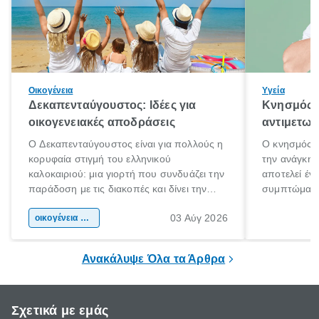
Οικογένεια
Υγεία
Δεκαπενταύγουστος: Ιδέες για
Κνησμός: 
οικογενειακές αποδράσεις
αντιμετωπ
Ο Δεκαπενταύγουστος είναι για πολλούς η
Ο κνησμός ε
κορυφαία στιγμή του ελληνικού
την ανάγκη 
καλοκαιριού: μια γιορτή που συνδυάζει την
αποτελεί έν
παράδοση με τις διακοπές και δίνει την
συμπτώματα
αφορμή για ταξίδια σε κάθε γωνιά της
άνθρωποι κά
03 Αύγ 2026
χώρας. Είτε πρόκειται για λίγες μέρες
οικογένεια & παιδί
πληροφορίες 
ξεγνοιασιάς είτε για μια σύντομη εξόρμηση.
καθώς μπορε
επιμένει για
Ανακάλυψε Όλα τα Άρθρα
Σχετικά με εμάς