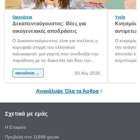
Οικογένεια
Υγεία
Δεκαπενταύγουστος: Ιδέες για
Κνησμός: 
οικογενειακές αποδράσεις
αντιμετωπ
Ο Δεκαπενταύγουστος είναι για πολλούς η
Ο κνησμός ε
κορυφαία στιγμή του ελληνικού
την ανάγκη 
καλοκαιριού: μια γιορτή που συνδυάζει την
αποτελεί έν
παράδοση με τις διακοπές και δίνει την
συμπτώματα
αφορμή για ταξίδια σε κάθε γωνιά της
άνθρωποι κά
03 Αύγ 2026
χώρας. Είτε πρόκειται για λίγες μέρες
οικογένεια & παιδί
πληροφορίες 
ξεγνοιασιάς είτε για μια σύντομη εξόρμηση.
καθώς μπορε
επιμένει για
Ανακάλυψε Όλα τα Άρθρα
Σχετικά με εμάς
Η Εταιρεία
Προβολή στο 11888 giaola