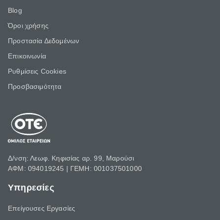
Blog
Όροι χρήσης
Προστασία Δεδομένων
Επικοινωνία
Ρυθμίσεις Cookies
Προσβασιμότητα
Δ/νση: Λεωφ. Κηφισίας αρ. 99, Μαρούσι
ΑΦΜ: 094019245 | ΓΕΜΗ: 001037501000
Υπηρεσίες
Επείγουσες Εργασίες