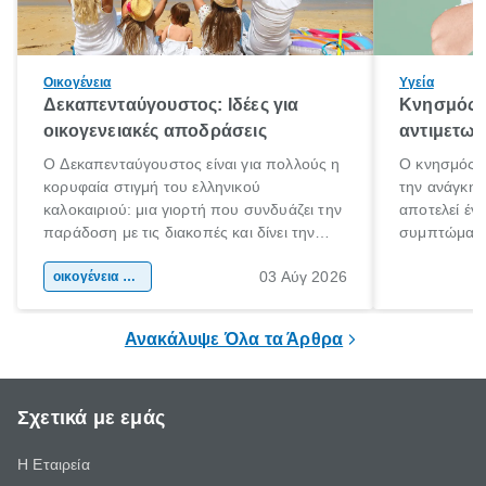
Οικογένεια
Υγεία
Δεκαπενταύγουστος: Ιδέες για
Κνησμός: 
οικογενειακές αποδράσεις
αντιμετωπ
Ο Δεκαπενταύγουστος είναι για πολλούς η
Ο κνησμός ε
κορυφαία στιγμή του ελληνικού
την ανάγκη 
καλοκαιριού: μια γιορτή που συνδυάζει την
αποτελεί έν
παράδοση με τις διακοπές και δίνει την
συμπτώματα
αφορμή για ταξίδια σε κάθε γωνιά της
άνθρωποι κά
03 Αύγ 2026
χώρας. Είτε πρόκειται για λίγες μέρες
οικογένεια & παιδί
πληροφορίες 
ξεγνοιασιάς είτε για μια σύντομη εξόρμηση.
καθώς μπορε
επιμένει για
Ανακάλυψε Όλα τα Άρθρα
Σχετικά με εμάς
Η Εταιρεία