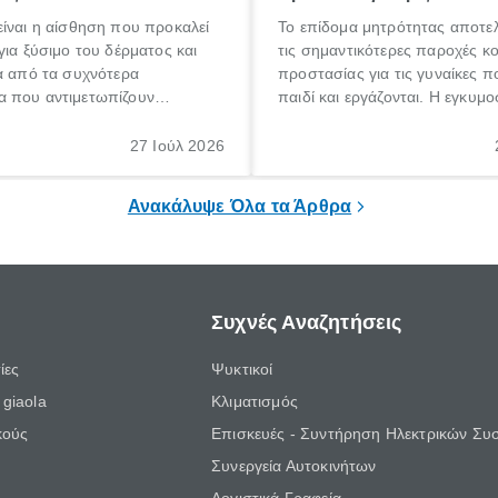
ίναι η αίσθηση που προκαλεί
Το επίδομα μητρότητας αποτελ
για ξύσιμο του δέρματος και
τις σημαντικότερες παροχές κ
α από τα συχνότερα
προστασίας για τις γυναίκες 
 που αντιμετωπίζουν
παιδί και εργάζονται. Η εγκυμο
θε ηλικίας. Πολλοί αναζητούν
γέννηση ενός παιδιού είναι μια 
 για το «κνησμός τι είναι»,
σημαντική περίοδος στη ζωή 
27 Ιούλ 2026
ί να εμφανιστεί ξαφνικά ή να
οικογένειας, η οποία συνοδεύε
α μεγάλο χρονικό διάστημα.
αυξημένες ανάγκες και υποχρε
Ανακάλυψε Όλα τα Άρθρα
Συχνές Αναζητήσεις
ίες
Ψυκτικοί
giaola
Κλιματισμός
κούς
Επισκευές - Συντήρηση Ηλεκτρικών Συ
Συνεργεία Αυτοκινήτων