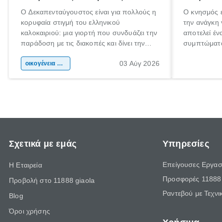
Ο Δεκαπενταύγουστος είναι για πολλούς η
Ο κνησμός ε
κορυφαία στιγμή του ελληνικού
την ανάγκη 
καλοκαιριού: μια γιορτή που συνδυάζει την
αποτελεί έν
παράδοση με τις διακοπές και δίνει την
συμπτώματα
αφορμή για ταξίδια σε κάθε γωνιά της
άνθρωποι κά
03 Αύγ 2026
χώρας. Είτε πρόκειται για λίγες μέρες
οικογένεια & παιδί
πληροφορίες
ξεγνοιασιάς είτε για μια σύντομη εξόρμηση.
καθώς μπορε
επιμένει γι
Σχετικά με εμάς
Υπηρεσίες
Επείγουσες Εργασ
Η Εταιρεία
Προσφορές 11888 
Προβολή στο 11888 giaola
Ραντεβού με Τεχνι
Blog
Όροι χρήσης