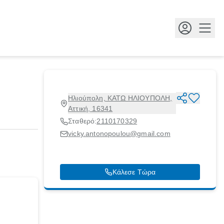
Κουμ
Ηλιούπολη, ΚΑΤΩ ΗΛΙΟΥΠΟΛΗ,
Αττική, 16341
Σταθερό:
2110170329
vicky.antonopoulou@gmail.com
Κάλεσε Τώρα