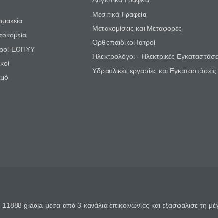
Λογιστικά Γραφεία
Μεσιτικά Γραφεία
ρμακεία
Μετακομίσεις και Μεταφορές
σοκομεία
Ορθοπαιδικοί Ιατροί
τροί ΕΟΠΥΥ
Ηλεκτρολόγοι - Ηλεκτρικές Εγκαταστάσε
κοί
Υδραυλικές εργασίες και Εγκαταστάσεις
θμό
11888 giaola μέσα από 3 κανάλια επικοινωνίας και εξασφάλισε τη μ