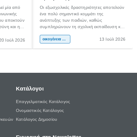
εί μία από
Οι εξωσχολικές δραστηριότητες αποτελούν
οινωνικής
ένα πολύ σημαντικό κομμάτι της
που αποκτούν
ανάπτυξης των παιδιών, καθώς
σύνη και η
συμπληρώνουν τη σχολική εκπαίδευση και
ιδιαίτερα
συμβάλλουν ουσιαστικά στη διαμόρφωση
13 Ιούλ 2026
κάθε
της προσωπικότητας, της κοινωνικότητας
οικογένεια & παιδί
20 Ιούλ 2026
ται από
και των δεξιοτήτων τους. Δεν είναι απλώς
ώσεις.
ένας τρόπος για να περνάει το παιδί τον
ελεύθερο χρόνο του.
Κατάλογοι
Επαγγελματικός Κατάλογος
Ονομαστικός Κατάλογος
σκευών
Κατάλογος Δημοσίου