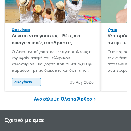
Οικογένεια
Υγεία
Δεκαπενταύγουστος: Ιδέες για
Κνησμός: 
οικογενειακές αποδράσεις
αντιμετωπ
Ο Δεκαπενταύγουστος είναι για πολλούς η
Ο κνησμός ε
κορυφαία στιγμή του ελληνικού
την ανάγκη 
καλοκαιριού: μια γιορτή που συνδυάζει την
αποτελεί έν
παράδοση με τις διακοπές και δίνει την
συμπτώματα
αφορμή για ταξίδια σε κάθε γωνιά της
άνθρωποι κά
03 Αύγ 2026
χώρας. Είτε πρόκειται για λίγες μέρες
οικογένεια & παιδί
πληροφορίες 
ξεγνοιασιάς είτε για μια σύντομη εξόρμηση.
καθώς μπορε
επιμένει για
Ανακάλυψε Όλα τα Άρθρα
Σχετικά με εμάς