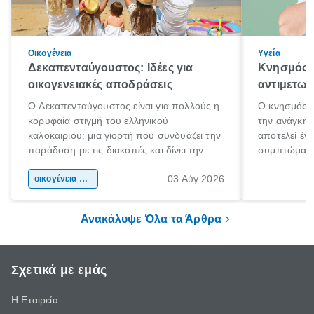
Οικογένεια
Υγεία
Δεκαπενταύγουστος: Ιδέες για
Κνησμός: 
οικογενειακές αποδράσεις
αντιμετωπ
Ο Δεκαπενταύγουστος είναι για πολλούς η
Ο κνησμός ε
κορυφαία στιγμή του ελληνικού
την ανάγκη 
καλοκαιριού: μια γιορτή που συνδυάζει την
αποτελεί έν
παράδοση με τις διακοπές και δίνει την
συμπτώματα
αφορμή για ταξίδια σε κάθε γωνιά της
άνθρωποι κά
03 Αύγ 2026
χώρας. Είτε πρόκειται για λίγες μέρες
οικογένεια & παιδί
πληροφορίες 
ξεγνοιασιάς είτε για μια σύντομη εξόρμηση.
καθώς μπορε
επιμένει για
Ανακάλυψε Όλα τα Άρθρα
Σχετικά με εμάς
Η Εταιρεία