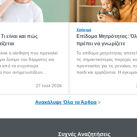
Χρήσιμα
Τι είναι και πώς
Επίδομα Μητρότητας: Ό
ίζεται
πρέπει να γνωρίζετε
ίναι η αίσθηση που προκαλεί
Το επίδομα μητρότητας αποτελ
για ξύσιμο του δέρματος και
τις σημαντικότερες παροχές κ
α από τα συχνότερα
προστασίας για τις γυναίκες 
 που αντιμετωπίζουν
παιδί και εργάζονται. Η εγκυμο
θε ηλικίας. Πολλοί αναζητούν
γέννηση ενός παιδιού είναι μια 
 για το «κνησμός τι είναι»,
σημαντική περίοδος στη ζωή 
27 Ιούλ 2026
ί να εμφανιστεί ξαφνικά ή να
οικογένειας, η οποία συνοδεύε
α μεγάλο χρονικό διάστημα.
αυξημένες ανάγκες και υποχρε
Ανακάλυψε Όλα τα Άρθρα
Συχνές Αναζητήσεις