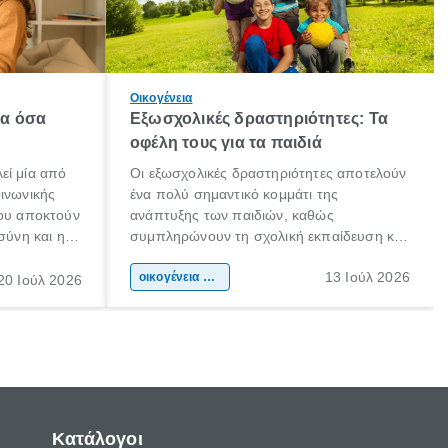
Οικογένεια
λα όσα
Εξωσχολικές δραστηριότητες: Τα
οφέλη τους για τα παιδιά
εί μία από
Οι εξωσχολικές δραστηριότητες αποτελούν
οινωνικής
ένα πολύ σημαντικό κομμάτι της
που αποκτούν
ανάπτυξης των παιδιών, καθώς
σύνη και η
συμπληρώνουν τη σχολική εκπαίδευση και
ιδιαίτερα
συμβάλλουν ουσιαστικά στη διαμόρφωση
13 Ιούλ 2026
κάθε
της προσωπικότητας, της κοινωνικότητας
οικογένεια & παιδί
20 Ιούλ 2026
ται από
και των δεξιοτήτων τους. Δεν είναι απλώς
ώσεις.
ένας τρόπος για να περνάει το παιδί τον
ελεύθερο χρόνο του.
Κατάλογοι