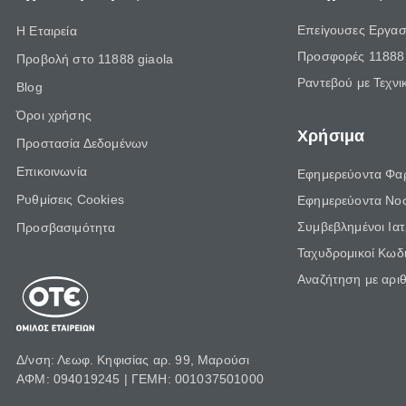
Επείγουσες Εργασ
Η Εταιρεία
Προσφορές 11888 
Προβολή στο 11888 giaola
Ραντεβού με Τεχνι
Blog
Όροι χρήσης
Χρήσιμα
Προστασία Δεδομένων
Επικοινωνία
Εφημερεύοντα Φα
Ρυθμίσεις Cookies
Εφημερεύοντα Νο
Συμβεβλημένοι Ια
Προσβασιμότητα
Ταχυδρομικοί Κωδι
Αναζήτηση με αρι
Δ/νση: Λεωφ. Κηφισίας αρ. 99, Μαρούσι
ΑΦΜ: 094019245 | ΓΕΜΗ: 001037501000