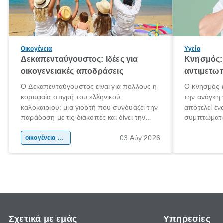
Οικογένεια
Υγεία
Δεκαπενταύγουστος: Ιδέες για
Κνησμός: 
οικογενειακές αποδράσεις
αντιμετωπ
Ο Δεκαπενταύγουστος είναι για πολλούς η
Ο κνησμός ε
κορυφαία στιγμή του ελληνικού
την ανάγκη 
καλοκαιριού: μια γιορτή που συνδυάζει την
αποτελεί έν
παράδοση με τις διακοπές και δίνει την
συμπτώματα
αφορμή για ταξίδια σε κάθε γωνιά της
άνθρωποι κά
03 Αύγ 2026
χώρας. Είτε πρόκειται για λίγες μέρες
οικογένεια & παιδί
πληροφορίες
ξεγνοιασιάς είτε για μια σύντομη εξόρμηση.
καθώς μπορε
επιμένει γι
Σχετικά με εμάς
Υπηρεσίες