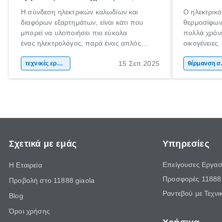
Η σύνδεση ηλεκτρικών καλωδίων και
Ο ηλεκτρικό
διαφόρων εξαρτημάτων, είναι κάτι που
θερμοσίφωνα
μπορεί να υλοποιήσει πιο εύκολα
πολλά χρόνι
ένας ηλεκτρολόγος, παρά ένας απλός
οικογένειες
άνθρωπος. Τα ηλεκτρικά συστήματα είναι
χαρακτηρισ
15 Σεπ 2025
περίπλοκα και επικίνδυνα. Αν έχεις στο νου
τεχνικές εργασίες
θέρμανσης ν
θέρ
σου να πραγματοποιήσεις ηλεκτρικές
εμφάνιση κα
εργασίες στο χώρο σου, η πρόσληψη ενός
ηλιακού ήρθ
ηλεκτρολόγου είναι πιθανόν απαραίτητη.
Σχετικά με εμάς
Υπηρεσίες
Επείγουσες Εργασ
Η Εταιρεία
Προσφορές 11888 
Προβολή στο 11888 giaola
Ραντεβού με Τεχνι
Blog
Όροι χρήσης