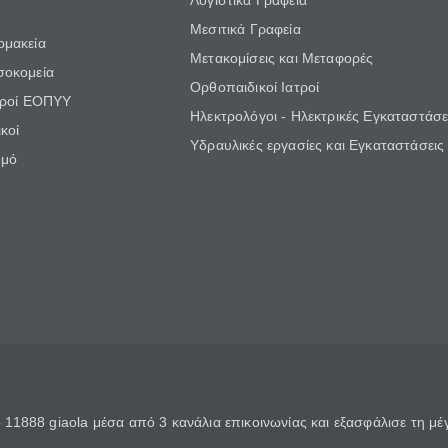
Λογιστικά Γραφεία
Μεσιτικά Γραφεία
ρμακεία
Μετακομίσεις και Μεταφορές
σοκομεία
Ορθοπαιδικοί Ιατροί
τροί ΕΟΠΥΥ
Ηλεκτρολόγοι - Ηλεκτρικές Εγκαταστάσε
κοί
Υδραυλικές εργασίες και Εγκαταστάσεις
θμό
11888 giaola μέσα από 3 κανάλια επικοινωνίας και εξασφάλισε τη μ