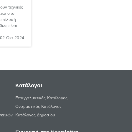
ουν τεχνικές
ικά στο
 επίλυσή
θως είναι
σπαθήσεις
02 Οκτ 2024
, τις
νεσαι ότι
γασία σε
Κατάλογοι
Επαγγελματικός Κατάλογος
Ονομαστικός Κατάλογος
σκευών
Κατάλογος Δημοσίου