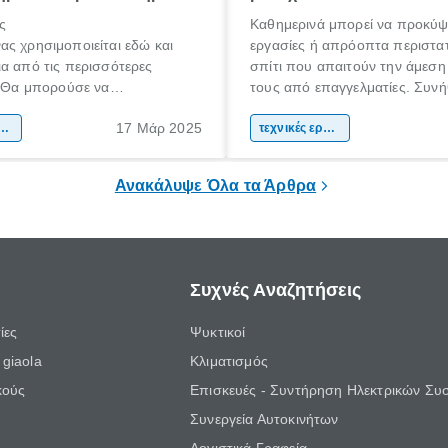
ς
Καθημερινά μπορεί να προκύψ
ς χρησιμοποιείται εδώ και
εργασίες ή απρόοπτα περιστατ
α από τις περισσότερες
σπίτι που απαιτούν την άμεση
. Θα μπορούσε να
τους από επαγγελματίες. Συνή
τεί ως ο παραδοσιακός τρόπος
βλάβες που ακόμη και αν προ
17 Μάρ 2025
ερού αλλά σίγουρα είναι η
μανση σπιτιού
να τις επιδιορθώσεις μόνος σου
τεχνικές εργασίες
ι η διαδεδομένη χρήση του
περισσότερες φορές αντιλαμβά
ε και άλλαξε τα δεδομένα.
πρέπει να εμπιστευτείς την ερ
Ανακάλυψε Όλα τα Άρθρα
έναν πιστοποιημένο τεχνικό.
Συχνές Αναζητήσεις
ίες
Ψυκτικοί
giaola
Κλιματισμός
κούς
Επισκευές - Συντήρηση Ηλεκτρικών Συ
Συνεργεία Αυτοκινήτων