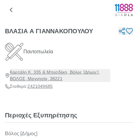
ΒΛΑΣΙΑ Α ΓΙΑΝΝΑΚΟΠΟΥΛΟΥ
Παντοπωλεία
Καρτάλη Κ. 335 & Μπεσδέκη, Βόλος [Δήμος],
ΒΟΛΟΣ, Μαγνησία, 38221
Σταθερό:
2421049685
Περιοχές Εξυπηρέτησης
Βόλος [Δήμος]