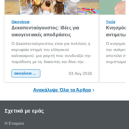
Οικογένεια
Υγεία
Δεκαπενταύγουστος: Ιδέες για
Κνησμός: 
οικογενειακές αποδράσεις
αντιμετωπ
Ο Δεκαπενταύγουστος είναι για πολλούς η
Ο κνησμός ε
κορυφαία στιγμή του ελληνικού
την ανάγκη 
καλοκαιριού: μια γιορτή που συνδυάζει την
αποτελεί έν
παράδοση με τις διακοπές και δίνει την
συμπτώματα
αφορμή για ταξίδια σε κάθε γωνιά της
άνθρωποι κά
03 Αύγ 2026
χώρας. Είτε πρόκειται για λίγες μέρες
οικογένεια & παιδί
πληροφορίες 
ξεγνοιασιάς είτε για μια σύντομη εξόρμηση.
καθώς μπορε
επιμένει για
Ανακάλυψε Όλα τα Άρθρα
Σχετικά με εμάς
Η Εταιρεία