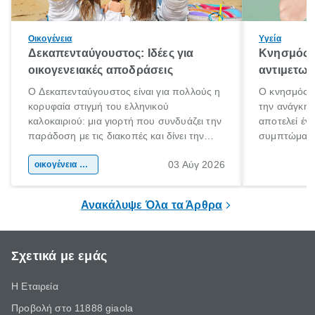
Οικογένεια
Υγεία
Δεκαπενταύγουστος: Ιδέες για
Κνησμός: 
οικογενειακές αποδράσεις
αντιμετωπ
Ο Δεκαπενταύγουστος είναι για πολλούς η
Ο κνησμός ε
κορυφαία στιγμή του ελληνικού
την ανάγκη 
καλοκαιριού: μια γιορτή που συνδυάζει την
αποτελεί έν
παράδοση με τις διακοπές και δίνει την
συμπτώματα
αφορμή για ταξίδια σε κάθε γωνιά της
άνθρωποι κά
03 Αύγ 2026
χώρας. Είτε πρόκειται για λίγες μέρες
οικογένεια & παιδί
πληροφορίες 
ξεγνοιασιάς είτε για μια σύντομη εξόρμηση.
καθώς μπορε
επιμένει για
Ανακάλυψε Όλα τα Άρθρα
Σχετικά με εμάς
Η Εταιρεία
Προβολή στο 11888 giaola