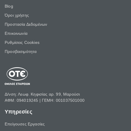
Blog
Όροι χρήσης
Προστασία Δεδομένων
Επικοινωνία
Ρυθμίσεις Cookies
Προσβασιμότητα
Δ/νση: Λεωφ. Κηφισίας αρ. 99, Μαρούσι
ΑΦΜ: 094019245 | ΓΕΜΗ: 001037501000
Υπηρεσίες
Επείγουσες Εργασίες