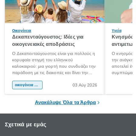
Οικογένεια
Υγεία
Δεκαπενταύγουστος: Ιδέες για
Κνησμός: 
οικογενειακές αποδράσεις
αντιμετωπ
Ο Δεκαπενταύγουστος είναι για πολλούς η
Ο κνησμός ε
κορυφαία στιγμή του ελληνικού
την ανάγκη 
καλοκαιριού: μια γιορτή που συνδυάζει την
αποτελεί έν
παράδοση με τις διακοπές και δίνει την
συμπτώματα
αφορμή για ταξίδια σε κάθε γωνιά της
άνθρωποι κά
03 Αύγ 2026
χώρας. Είτε πρόκειται για λίγες μέρες
οικογένεια & παιδί
πληροφορίες 
ξεγνοιασιάς είτε για μια σύντομη εξόρμηση.
καθώς μπορε
επιμένει για
Ανακάλυψε Όλα τα Άρθρα
Σχετικά με εμάς