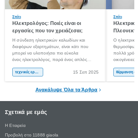
Σπίτι
Σπίτι
Ηλεκτρολόγος: Ποιές είναι οι
Ηλεκτρικό
εργασίες που τον χρειάζεσαι;
Πλεονεκτή
Η σύνδεση ηλεκτρικών καλωδίων και
Ο ηλεκτρικό
διαφόρων εξαρτημάτων, είναι κάτι που
θερμοσίφωνα
μπορεί να υλοποιήσει πιο εύκολα
πολλά χρόνι
ένας ηλεκτρολόγος, παρά ένας απλός
οικογένειες
άνθρωπος. Τα ηλεκτρικά συστήματα είναι
χαρακτηριστ
15 Σεπ 2025
περίπλοκα και επικίνδυνα. Αν έχεις στο νου
τεχνικές εργασίες
θέρμανσης ν
θέρμαν
σου να πραγματοποιήσεις ηλεκτρικές
εμφάνιση κα
εργασίες στο χώρο σου, η πρόσληψη ενός
ηλιακού ήρθ
Ανακάλυψε Όλα τα Άρθρα
ηλεκτρολόγου είναι πιθανόν απαραίτητη.
Σχετικά με εμάς
Η Εταιρεία
Προβολή στο 11888 giaola