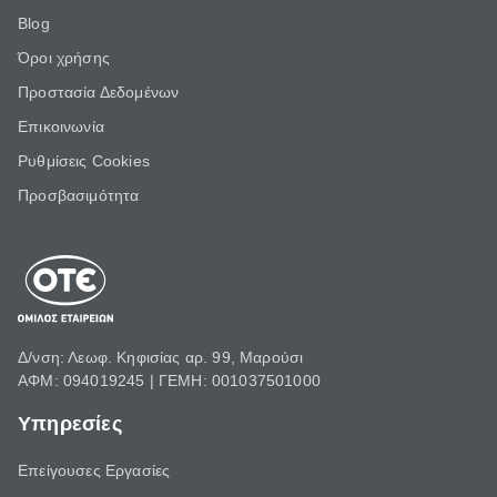
Blog
Όροι χρήσης
Προστασία Δεδομένων
Επικοινωνία
Ρυθμίσεις Cookies
Προσβασιμότητα
Δ/νση: Λεωφ. Κηφισίας αρ. 99, Μαρούσι
ΑΦΜ: 094019245 | ΓΕΜΗ: 001037501000
Υπηρεσίες
Επείγουσες Εργασίες