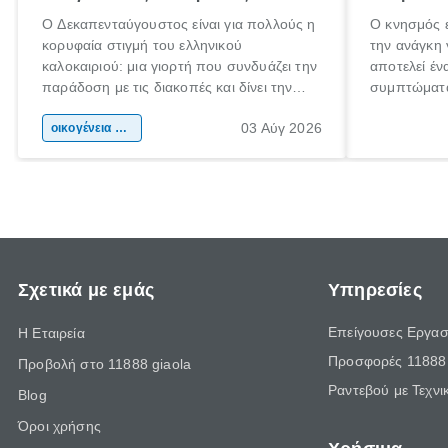
Ο Δεκαπενταύγουστος είναι για πολλούς η
Ο κνησμός ε
κορυφαία στιγμή του ελληνικού
την ανάγκη 
καλοκαιριού: μια γιορτή που συνδυάζει την
αποτελεί έν
παράδοση με τις διακοπές και δίνει την
συμπτώματα
αφορμή για ταξίδια σε κάθε γωνιά της
άνθρωποι κά
03 Αύγ 2026
χώρας. Είτε πρόκειται για λίγες μέρες
οικογένεια & παιδί
πληροφορίες
ξεγνοιασιάς είτε για μια σύντομη εξόρμηση.
καθώς μπορε
επιμένει γι
Σχετικά με εμάς
Υπηρεσίες
Επείγουσες Εργασ
Η Εταιρεία
Προσφορές 11888 
Προβολή στο 11888 giaola
Ραντεβού με Τεχνι
Blog
Όροι χρήσης