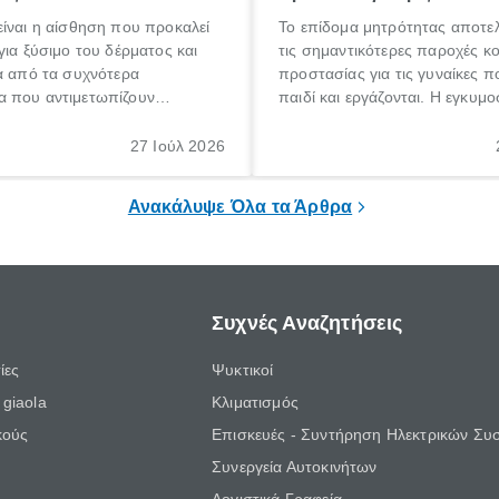
ίναι η αίσθηση που προκαλεί
Το επίδομα μητρότητας αποτελ
για ξύσιμο του δέρματος και
τις σημαντικότερες παροχές κ
α από τα συχνότερα
προστασίας για τις γυναίκες 
 που αντιμετωπίζουν
παιδί και εργάζονται. Η εγκυμο
θε ηλικίας. Πολλοί αναζητούν
γέννηση ενός παιδιού είναι μια 
 για το «κνησμός τι είναι»,
σημαντική περίοδος στη ζωή 
27 Ιούλ 2026
ί να εμφανιστεί ξαφνικά ή να
οικογένειας, η οποία συνοδεύε
α μεγάλο χρονικό διάστημα.
αυξημένες ανάγκες και υποχρε
Ανακάλυψε Όλα τα Άρθρα
Συχνές Αναζητήσεις
ίες
Ψυκτικοί
giaola
Κλιματισμός
κούς
Επισκευές - Συντήρηση Ηλεκτρικών Συ
Συνεργεία Αυτοκινήτων