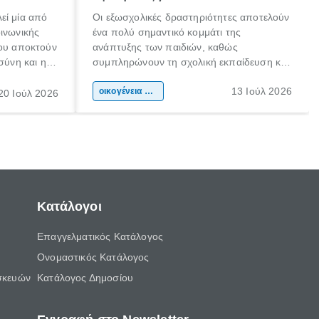
εί μία από
Οι εξωσχολικές δραστηριότητες αποτελούν
οινωνικής
ένα πολύ σημαντικό κομμάτι της
που αποκτούν
ανάπτυξης των παιδιών, καθώς
σύνη και η
συμπληρώνουν τη σχολική εκπαίδευση και
ιδιαίτερα
συμβάλλουν ουσιαστικά στη διαμόρφωση
13 Ιούλ 2026
κάθε
της προσωπικότητας, της κοινωνικότητας
οικογένεια & παιδί
20 Ιούλ 2026
ται από
και των δεξιοτήτων τους. Δεν είναι απλώς
ώσεις.
ένας τρόπος για να περνάει το παιδί τον
ελεύθερο χρόνο του.
Κατάλογοι
Επαγγελματικός Κατάλογος
Ονομαστικός Κατάλογος
σκευών
Κατάλογος Δημοσίου