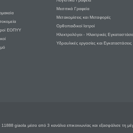
Λογιστικά Γραφεία
Μεσιτικά Γραφεία
ρμακεία
Μετακομίσεις και Μεταφορές
σοκομεία
Ορθοπαιδικοί Ιατροί
τροί ΕΟΠΥΥ
Ηλεκτρολόγοι - Ηλεκτρικές Εγκαταστάσε
κοί
Υδραυλικές εργασίες και Εγκαταστάσεις
θμό
11888 giaola μέσα από 3 κανάλια επικοινωνίας και εξασφάλισε τη μ