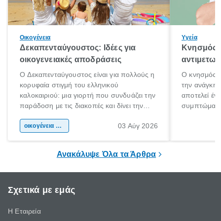
Οικογένεια
Υγεία
Δεκαπενταύγουστος: Ιδέες για
Κνησμός: 
οικογενειακές αποδράσεις
αντιμετωπ
Ο Δεκαπενταύγουστος είναι για πολλούς η
Ο κνησμός ε
κορυφαία στιγμή του ελληνικού
την ανάγκη 
καλοκαιριού: μια γιορτή που συνδυάζει την
αποτελεί έν
παράδοση με τις διακοπές και δίνει την
συμπτώματα
αφορμή για ταξίδια σε κάθε γωνιά της
άνθρωποι κά
03 Αύγ 2026
χώρας. Είτε πρόκειται για λίγες μέρες
οικογένεια & παιδί
πληροφορίες 
ξεγνοιασιάς είτε για μια σύντομη εξόρμηση.
καθώς μπορε
επιμένει για
Ανακάλυψε Όλα τα Άρθρα
Σχετικά με εμάς
Η Εταιρεία