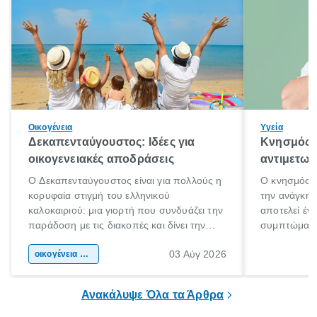
Οικογένεια
Υγεία
Δεκαπενταύγουστος: Ιδέες για
Κνησμός: 
οικογενειακές αποδράσεις
αντιμετωπ
Ο Δεκαπενταύγουστος είναι για πολλούς η
Ο κνησμός ε
κορυφαία στιγμή του ελληνικού
την ανάγκη 
καλοκαιριού: μια γιορτή που συνδυάζει την
αποτελεί έν
παράδοση με τις διακοπές και δίνει την
συμπτώματα
αφορμή για ταξίδια σε κάθε γωνιά της
άνθρωποι κά
03 Αύγ 2026
χώρας. Είτε πρόκειται για λίγες μέρες
οικογένεια & παιδί
πληροφορίες 
ξεγνοιασιάς είτε για μια σύντομη εξόρμηση.
καθώς μπορε
επιμένει για
Ανακάλυψε Όλα τα Άρθρα