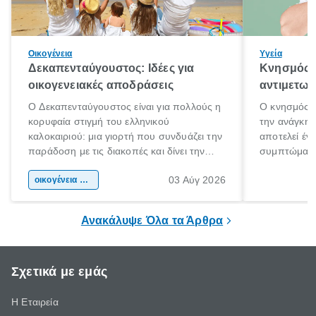
Οικογένεια
Υγεία
Δεκαπενταύγουστος: Ιδέες για
Κνησμός: 
οικογενειακές αποδράσεις
αντιμετωπ
Ο Δεκαπενταύγουστος είναι για πολλούς η
Ο κνησμός ε
κορυφαία στιγμή του ελληνικού
την ανάγκη 
καλοκαιριού: μια γιορτή που συνδυάζει την
αποτελεί έν
παράδοση με τις διακοπές και δίνει την
συμπτώματα
αφορμή για ταξίδια σε κάθε γωνιά της
άνθρωποι κά
03 Αύγ 2026
χώρας. Είτε πρόκειται για λίγες μέρες
οικογένεια & παιδί
πληροφορίες 
ξεγνοιασιάς είτε για μια σύντομη εξόρμηση.
καθώς μπορε
επιμένει για
Ανακάλυψε Όλα τα Άρθρα
Σχετικά με εμάς
Η Εταιρεία