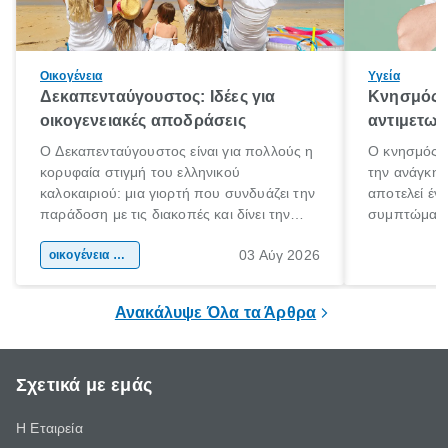
Οικογένεια
Υγεία
Δεκαπενταύγουστος: Ιδέες για
Κνησμός: 
οικογενειακές αποδράσεις
αντιμετωπ
Ο Δεκαπενταύγουστος είναι για πολλούς η
Ο κνησμός ε
κορυφαία στιγμή του ελληνικού
την ανάγκη 
καλοκαιριού: μια γιορτή που συνδυάζει την
αποτελεί έν
παράδοση με τις διακοπές και δίνει την
συμπτώματα
αφορμή για ταξίδια σε κάθε γωνιά της
άνθρωποι κά
03 Αύγ 2026
χώρας. Είτε πρόκειται για λίγες μέρες
οικογένεια & παιδί
πληροφορίες 
ξεγνοιασιάς είτε για μια σύντομη εξόρμηση.
καθώς μπορε
επιμένει για
Ανακάλυψε Όλα τα Άρθρα
Σχετικά με εμάς
Η Εταιρεία