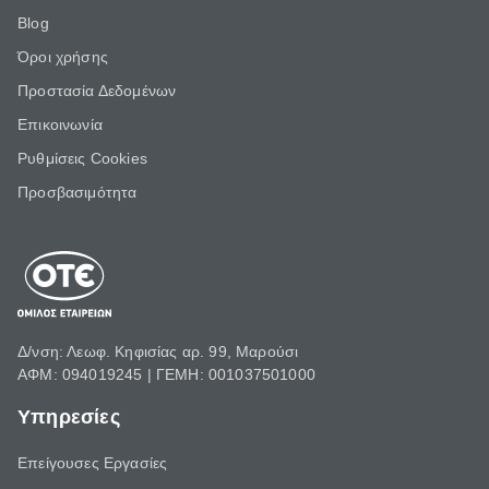
Blog
Όροι χρήσης
Προστασία Δεδομένων
Επικοινωνία
Ρυθμίσεις Cookies
Προσβασιμότητα
Δ/νση: Λεωφ. Κηφισίας αρ. 99, Μαρούσι
ΑΦΜ: 094019245 | ΓΕΜΗ: 001037501000
Υπηρεσίες
Επείγουσες Εργασίες