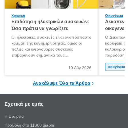
Χρήσιμα
Οικογένεια
Επιδότηση ηλεκτρικών συσκευών:
Δεκαπεντα
Όσα πρέπει να γνωρίζετε
οικογενει
Οι ηλεκτρικές συσκευές είναι αναπόσπαστο
Ο Δεκαπεντα
κομμάτι της καθημερινότητας, όμως οι
κορυφαία στ
παλιές και ενεργοβόρες συσκευές
καλοκαιριού
επιβαρύνουν σημαντικά τους
παράδοση με 
λογαριασμούς ρεύματος και το περιβάλλον.
αφορμή για 
Εδώ ακριβώς έρχεται να βοηθήσει η
χώρας. Είτε 
οικογένεια 
10 Αύγ 2026
επιδότηση ηλεκτρικών συσκευών, δηλαδή
ξεγνοιασιάς 
προγράμματα οικονομικής ενίσχυσης που
Ανακάλυψε Όλα τα Άρθρα
καλύπτουν μέρος του κόστους
αντικατάστασης.
Σχετικά με εμάς
Η Εταιρεία
Προβολή στο 11888 giaola