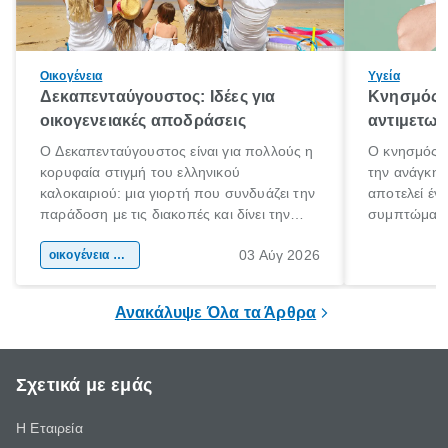
Οικογένεια
Υγεία
Δεκαπενταύγουστος: Ιδέες για
Κνησμός: 
οικογενειακές αποδράσεις
αντιμετωπ
Ο Δεκαπενταύγουστος είναι για πολλούς η
Ο κνησμός ε
κορυφαία στιγμή του ελληνικού
την ανάγκη 
καλοκαιριού: μια γιορτή που συνδυάζει την
αποτελεί έν
παράδοση με τις διακοπές και δίνει την
συμπτώματα
αφορμή για ταξίδια σε κάθε γωνιά της
άνθρωποι κά
03 Αύγ 2026
χώρας. Είτε πρόκειται για λίγες μέρες
οικογένεια & παιδί
πληροφορίες 
ξεγνοιασιάς είτε για μια σύντομη εξόρμηση.
καθώς μπορε
επιμένει για
Ανακάλυψε Όλα τα Άρθρα
Σχετικά με εμάς
Η Εταιρεία