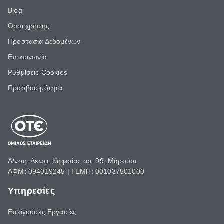
Blog
Όροι χρήσης
Προστασία Δεδομένων
Επικοινωνία
Ρυθμίσεις Cookies
Προσβασιμότητα
Δ/νση: Λεωφ. Κηφισίας αρ. 99, Μαρούσι
ΑΦΜ: 094019245 | ΓΕΜΗ: 001037501000
Υπηρεσίες
Επείγουσες Εργασίες