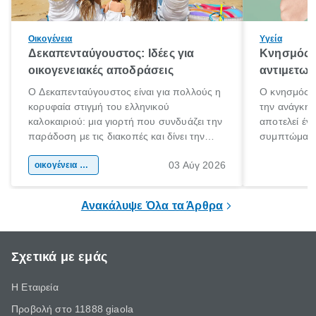
Οικογένεια
Υγεία
Δεκαπενταύγουστος: Ιδέες για
Κνησμός: 
οικογενειακές αποδράσεις
αντιμετωπ
Ο Δεκαπενταύγουστος είναι για πολλούς η
Ο κνησμός ε
κορυφαία στιγμή του ελληνικού
την ανάγκη 
καλοκαιριού: μια γιορτή που συνδυάζει την
αποτελεί έν
παράδοση με τις διακοπές και δίνει την
συμπτώματα
αφορμή για ταξίδια σε κάθε γωνιά της
άνθρωποι κά
03 Αύγ 2026
χώρας. Είτε πρόκειται για λίγες μέρες
οικογένεια & παιδί
πληροφορίες 
ξεγνοιασιάς είτε για μια σύντομη εξόρμηση.
καθώς μπορε
επιμένει για
Ανακάλυψε Όλα τα Άρθρα
Σχετικά με εμάς
Η Εταιρεία
Προβολή στο 11888 giaola