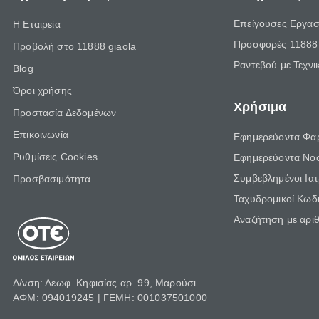
Επείγουσες Εργασ
Η Εταιρεία
Προσφορές 11888 
Προβολή στο 11888 giaola
Ραντεβού με Τεχνι
Blog
Όροι χρήσης
Χρήσιμα
Προστασία Δεδομένων
Επικοινωνία
Εφημερεύοντα Φα
Ρυθμίσεις Cookies
Εφημερεύοντα Νο
Συμβεβλημένοι Ια
Προσβασιμότητα
Ταχυδρομικοί Κωδι
Αναζήτηση με αρι
Δ/νση: Λεωφ. Κηφισίας αρ. 99, Μαρούσι
ΑΦΜ: 094019245 | ΓΕΜΗ: 001037501000