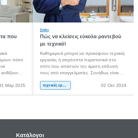
Σπίτι
τα που
Πώς να κλείσεις εύκολα ραντεβού
με τεχνικό!
ιακά
Καθημερινά μπορεί να προκύψουν τεχνικές
τόμουν πόσο
εργασίες ή απρόοπτα περιστατικά στο
 να
σπίτι που απαιτούν την άμεση επίλυσή
α ανθίζουν
τους από επαγγελματίες. Συνήθως είναι
ια κάποια
βλάβες που ακόμη και αν προσπαθήσεις
31 Μάρ 2025
02 Οκτ 2024
πως πίστεψα
να τις επιδιορθώσεις μόνος σου, τις
τεχνικές εργασίες
να παιδί της
περισσότερες φορές αντιλαμβάνεσαι ότι
πρέπει να εμπιστευτείς την εργασία σε
έναν πιστοποιημένο τεχνικό.
Κατάλογοι