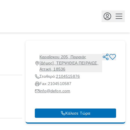
Κουμ
Καραΐσκου 205, Πειραιάς
[Δήμος], ΤΕΡΨΙΘΕΑ ΠΕΙΡΑΙΩΣ,
Αττική, 18536
Σταθερό:
2104515876
Fax:
2104510587
info@defon.com
Κάλεσε Τώρα