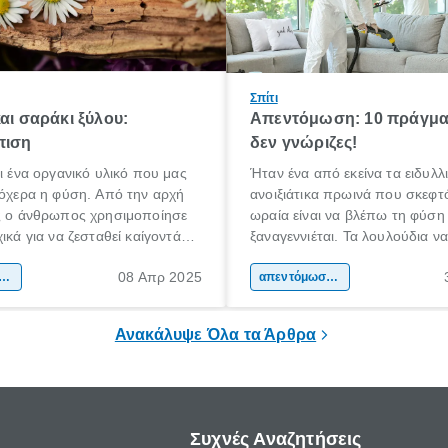
Σπίτι
και σαράκι ξύλου:
Απεντόμωση: 10 πράγμα
πιση
δεν γνώριζες!
αι ένα οργανικό υλικό που μας
Ήταν ένα από εκείνα τα ειδυλλ
λόχερα η φύση. Από την αρχή
ανοιξιάτικα πρωινά που σκεφ
ας ο άνθρωπος χρησιμοποίησε
ωραία είναι να βλέπω τη φύση
ικά για να ζεσταθεί καίγοντάς
ξαναγεννιέται. Τα λουλούδια ν
ερα για να φτιάξει αντικείμενα
και τα πουλιά να κελαηδούν. Γ
08 Απρ 2025
α που τον βοηθούσαν στην
τόμωση / προστασία κατοικίας
ώρα, οφείλω να παραδεχτώ, 
απεντόμωση / προστασία κατοικίας
ητά του. Στις πρώτες κοινωνίες
ότι ίσως τελικά είμαι και εγώ έ
σιμοποιήθηκε ευρέως σε όλα
φύσης… όταν ΜΠΑΜ!
Ανακάλυψε Όλα τα Άρθρα
 πλάτη του πλανήτη.
Συχνές Αναζητήσεις