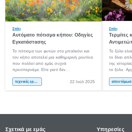
Σπίτι
Σπίτι
Αυτόματο πότισμα κήπου: Οδηγίες
Τερμίτες 
Εγκατάστασης
Αντιμετώ
Το πότισμα των φυτών στο μπαλκόνι και
Το ξύλο είν
τον κήπο αποτελεί μια καθημερινή ρουτίνα
το δίνει απ
που πολλοί από εμάς συχνά
της ιστορί
προσπερνάμε. Είτε γιατί δεν
το ξύλο. Αρχ
προλαβαίνουμε, είτε γιατί την ξεχνάμε.
το και αργότ
22 Ιούλ 2025
Αυτό ωστόσο, έχει πολύ αρνητικές
τεχνικές εργασίες
και εργαλεί
απεν
επιπτώσεις για τα φυτά μας. Τα οποία
καθημερινότ
χρειάζονται συγκεκριμένη ποσότητα νερού
το ξύλο χρη
και μάλιστα, είναι καλό να την λαμβάνουν
τα μήκη και
ίδια ώρα κάθε φορά.
Σχετικά με εμάς
Υπηρεσίες