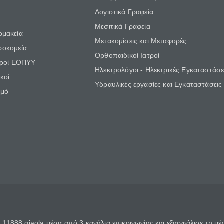
Λογιστικά Γραφεία
Μεσιτικά Γραφεία
ρμακεία
Μετακομίσεις και Μεταφορές
σοκομεία
Ορθοπαιδικοί Ιατροί
τροί ΕΟΠΥΥ
Ηλεκτρολόγοι - Ηλεκτρικές Εγκαταστάσε
κοί
Υδραυλικές εργασίες και Εγκαταστάσεις
θμό
11888 giaola μέσα από 3 κανάλια επικοινωνίας και εξασφάλισε τη μ