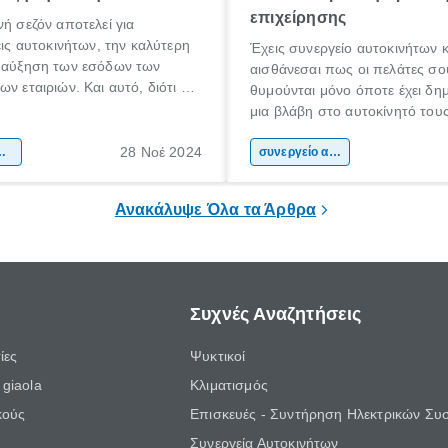
επιχείρησης
νή σεζόν αποτελεί για
σεις αυτοκινήτων, την καλύτερη
Έχεις συνεργείο αυτοκινήτων κ
α αύξηση των εσόδων των
αισθάνεσαι πως οι πελάτες σο
ν εταιριών. Και αυτό, διότι οι
θυμούνται μόνο όποτε έχει δη
ς διακοπές, έχουν ως
μια βλάβη στο αυτοκίνητό του
πολλές μετακινήσεις των
έχει συμβεί κάποιο έκτακτο περ
υ κάνουν τους ίδιους να
28 Νοέ 2024
αση αυτοκινήτου
αντιλαμβάνονται πως πρέπει ν
συνεργείο αυτοκινήτου
ην ενοικίαση αυτοκινήτου ή
επισκεφτούν, ώστε να έχουν
ς, ως την πιο εύκολη και
φρένας!
Ανακάλυψε Όλα τα Άρθρα
λύση.
Συχνές Αναζητήσεις
ίες
Ψυκτικοί
giaola
Κλιματισμός
κούς
Επισκευές - Συντήρηση Ηλεκτρικών Συ
Συνεργεία Αυτοκινήτων