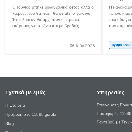
Ο Ιούνιος μπήκε μελαγχολικά φέτος αλλά ο
Η καλοκαιρι
καιρός, που θα πάει, θα φτιάξει σιγά-σιγά!
τις ενοικιά
Έτσι λοιπόν θα αρχίσουν οι πρώτες
περίοδο γι
εκδρομές για μπάνιο και με βραδείς
συγκεκριμένω
ρυθμούς θα αρχίσουμε κάποιοι να
καλοκαιρινέ
πηγαίνουμε για διακοπές!
αποτέλεσμα 
πολιτών, πο
αγορά-ενοικί
06 Ιούν 2025
επιλέξουν τ
μοτοσικλέτα
οικονομική 
Σχετικά με εμάς
Υπηρεσίες
Επείγουσες Εργασ
Η Εταιρεία
Προσφορές 11888 
Προβολή στο 11888 giaola
Ραντεβού με Τεχνι
Blog