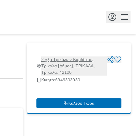
Κουμ
2 χλμ Τρικάλων Καρδίτσας,
Τρίκαλα [Δήμος], ΤΡΙΚΑΛΑ,
Τρίκαλα, 42100
Κινητό:
6949303030
Κάλεσε Τώρα