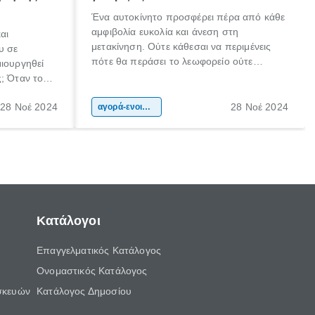
Ένα αυτοκίνητο προσφέρει πέρα από κάθε
αμφιβολία ευκολία και άνεση στη
αι
μετακίνηση. Ούτε κάθεσαι να περιμένεις
υ σε
πότε θα περάσει το λεωφορείο ούτε
μιουργηθεί
γλιστράς ανάμεσα στις πόρτες του μετρό
ς; Όταν τους
την ώρα που κλείνουν. Το αυτοκίνητο
ιστατικό,
συνεπάγεται ανεξαρτησία, άνεση, ταξίδια
28 Νοέ 2024
28 Νοέ 2024
α σε
αγορά-ενοικίαση αυτοκινήτου
αλλά και μια έκφραση του γούστου και της
…σώας τας
προσωπικότητάς μας.
Κατάλογοι
Επαγγελματικός Κατάλογος
Ονομαστικός Κατάλογος
σκευών
Κατάλογος Δημοσίου