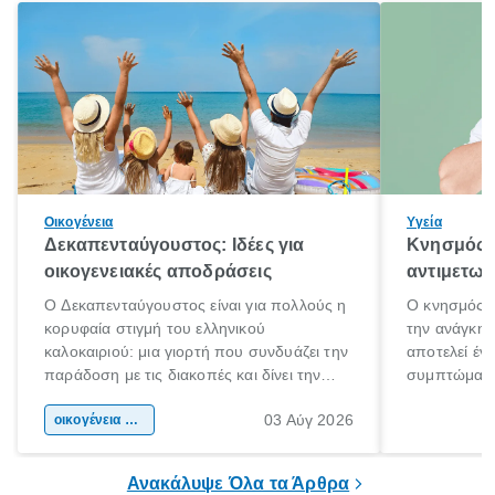
Οικογένεια
Υγεία
Δεκαπενταύγουστος: Ιδέες για
Κνησμός: 
οικογενειακές αποδράσεις
αντιμετωπ
Ο Δεκαπενταύγουστος είναι για πολλούς η
Ο κνησμός ε
κορυφαία στιγμή του ελληνικού
την ανάγκη 
καλοκαιριού: μια γιορτή που συνδυάζει την
αποτελεί έν
παράδοση με τις διακοπές και δίνει την
συμπτώματα
αφορμή για ταξίδια σε κάθε γωνιά της
άνθρωποι κά
03 Αύγ 2026
χώρας. Είτε πρόκειται για λίγες μέρες
οικογένεια & παιδί
πληροφορίες 
ξεγνοιασιάς είτε για μια σύντομη εξόρμηση.
καθώς μπορε
επιμένει για
Ανακάλυψε Όλα τα Άρθρα