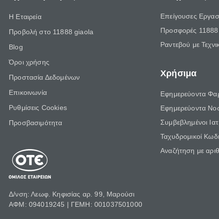
Επείγουσες Εργασ
Η Εταιρεία
Προσφορές 11888 
Προβολή στο 11888 giaola
Ραντεβού με Τεχνι
Blog
Όροι χρήσης
Χρήσιμα
Προστασία Δεδομένων
Επικοινωνία
Εφημερεύοντα Φα
Ρυθμίσεις Cookies
Εφημερεύοντα Νο
Συμβεβλημένοι Ια
Προσβασιμότητα
Ταχυδρομικοί Κωδι
Αναζήτηση με αρι
Δ/νση: Λεωφ. Κηφισίας αρ. 99, Μαρούσι
ΑΦΜ: 094019245 | ΓΕΜΗ: 001037501000