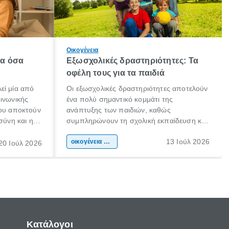
Οικογένεια
λα όσα
Εξωσχολικές δραστηριότητες: Τα
οφέλη τους για τα παιδιά
εί μία από
Οι εξωσχολικές δραστηριότητες αποτελούν
οινωνικής
ένα πολύ σημαντικό κομμάτι της
που αποκτούν
ανάπτυξης των παιδιών, καθώς
σύνη και η
συμπληρώνουν τη σχολική εκπαίδευση και
ιδιαίτερα
συμβάλλουν ουσιαστικά στη διαμόρφωση
13 Ιούλ 2026
κάθε
της προσωπικότητας, της κοινωνικότητας
οικογένεια & παιδί
20 Ιούλ 2026
ται από
και των δεξιοτήτων τους. Δεν είναι απλώς
ώσεις.
ένας τρόπος για να περνάει το παιδί τον
ελεύθερο χρόνο του.
Κατάλογοι