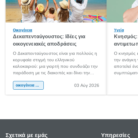
Οικογένεια
Υγεία
Δεκαπενταύγουστος: Ιδέες για
Κνησμός: 
οικογενειακές αποδράσεις
αντιμετωπ
Ο Δεκαπενταύγουστος είναι για πολλούς η
Ο κνησμός ε
κορυφαία στιγμή του ελληνικού
την ανάγκη 
καλοκαιριού: μια γιορτή που συνδυάζει την
αποτελεί έν
παράδοση με τις διακοπές και δίνει την
συμπτώματα
αφορμή για ταξίδια σε κάθε γωνιά της
άνθρωποι κά
03 Αύγ 2026
χώρας. Είτε πρόκειται για λίγες μέρες
οικογένεια & παιδί
πληροφορίες
ξεγνοιασιάς είτε για μια σύντομη εξόρμηση.
καθώς μπορε
επιμένει γι
Σχετικά με εμάς
Υπηρεσίες