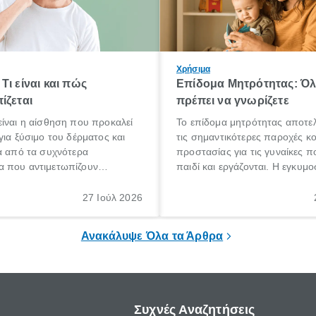
Χρήσιμα
Τι είναι και πώς
Επίδομα Μητρότητας: Ό
ίζεται
πρέπει να γνωρίζετε
ίναι η αίσθηση που προκαλεί
Το επίδομα μητρότητας αποτελ
για ξύσιμο του δέρματος και
τις σημαντικότερες παροχές κ
α από τα συχνότερα
προστασίας για τις γυναίκες 
 που αντιμετωπίζουν
παιδί και εργάζονται. Η εγκυμο
θε ηλικίας. Πολλοί αναζητούν
γέννηση ενός παιδιού είναι μια 
 για το «κνησμός τι είναι»,
σημαντική περίοδος στη ζωή 
27 Ιούλ 2026
ί να εμφανιστεί ξαφνικά ή να
οικογένειας, η οποία συνοδεύε
α μεγάλο χρονικό διάστημα.
αυξημένες ανάγκες και υποχρε
Ανακάλυψε Όλα τα Άρθρα
Συχνές Αναζητήσεις