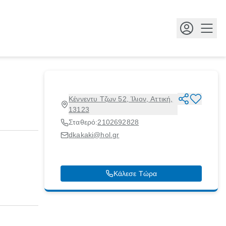
Κουμ
Κέννεντυ Τζων 52, Ίλιον, Αττική,
13123
Σταθερό:
2102692828
dkakaki@hol.gr
Κάλεσε Τώρα