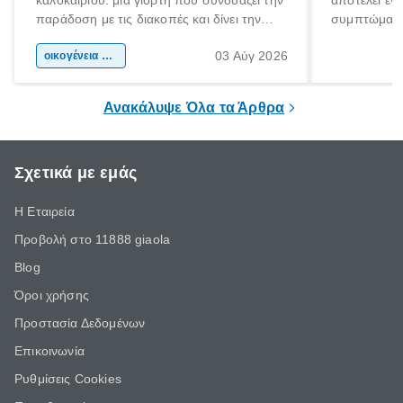
καλοκαιριού: μια γιορτή που συνδυάζει την
αποτελεί έν
παράδοση με τις διακοπές και δίνει την
συμπτώματα
αφορμή για ταξίδια σε κάθε γωνιά της
άνθρωποι κά
03 Αύγ 2026
χώρας. Είτε πρόκειται για λίγες μέρες
οικογένεια & παιδί
πληροφορίες 
ξεγνοιασιάς είτε για μια σύντομη εξόρμηση.
καθώς μπορε
επιμένει για
Ανακάλυψε Όλα τα Άρθρα
Σχετικά με εμάς
Η Εταιρεία
Προβολή στο 11888 giaola
Blog
Όροι χρήσης
Προστασία Δεδομένων
Επικοινωνία
Ρυθμίσεις Cookies