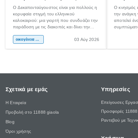
Ο Δεκαπενταύγουστος είναι για πολλούς η
Ο κνησμός ε
κορυφαία στιγμή του ελληνικού
την ανάγκη 
καλοκαιριού: μια γιορτή που συνδυάζει την
αποτελεί έν
παράδοση με τις διακοπές και δίνει την
συμπτώματα
αφορμή για ταξίδια σε κάθε γωνιά της
άνθρωποι κά
03 Αύγ 2026
χώρας. Είτε πρόκειται για λίγες μέρες
οικογένεια & παιδί
πληροφορίες
ξεγνοιασιάς είτε για μια σύντομη εξόρμηση.
καθώς μπορε
επιμένει γι
Σχετικά με εμάς
Υπηρεσίες
Επείγουσες Εργασ
Η Εταιρεία
Προσφορές 11888 
Προβολή στο 11888 giaola
Ραντεβού με Τεχνι
Blog
Όροι χρήσης