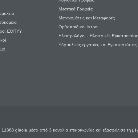
Λογιστικά Γραφεία
Μεσιτικά Γραφεία
ρμακεία
Μετακομίσεις και Μεταφορές
σοκομεία
Ορθοπαιδικοί Ιατροί
τροί ΕΟΠΥΥ
Ηλεκτρολόγοι - Ηλεκτρικές Εγκαταστάσε
κοί
Υδραυλικές εργασίες και Εγκαταστάσεις
θμό
11888 giaola μέσα από 3 κανάλια επικοινωνίας και εξασφάλισε τη μ