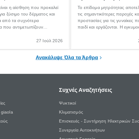
ίναι η αίσθηση που προκαλεί
Το επίδομα μητρότητας αποτελ
για ξύσιμο του δέρματος και
τις σημαντικότερες παροχές κ
α από τα συχνότερα
προστασίας για τις γυναίκες 
 που αντιμετωπίζουν
παιδί και εργάζονται. Η εγκυμο
θε ηλικίας. Πολλοί αναζητούν
γέννηση ενός παιδιού είναι μια 
 για το «κνησμός τι είναι»,
σημαντική περίοδος στη ζωή 
27 Ιούλ 2026
ί να εμφανιστεί ξαφνικά ή να
οικογένειας, η οποία συνοδεύε
α μεγάλο χρονικό διάστημα.
αυξημένες ανάγκες και υποχρε
Ανακάλυψε Όλα τα Άρθρα
Συχνές Αναζητήσεις
ίες
Ψυκτικοί
giaola
Κλιματισμός
κούς
Επισκευές - Συντήρηση Ηλεκτρικών Συ
Συνεργεία Αυτοκινήτων