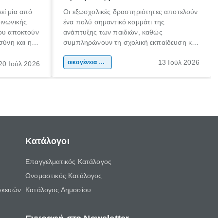
εί μία από
Οι εξωσχολικές δραστηριότητες αποτελούν
οινωνικής
ένα πολύ σημαντικό κομμάτι της
που αποκτούν
ανάπτυξης των παιδιών, καθώς
σύνη και η
συμπληρώνουν τη σχολική εκπαίδευση και
ιδιαίτερα
συμβάλλουν ουσιαστικά στη διαμόρφωση
13 Ιούλ 2026
κάθε
της προσωπικότητας, της κοινωνικότητας
οικογένεια & παιδί
20 Ιούλ 2026
ται από
και των δεξιοτήτων τους. Δεν είναι απλώς
ώσεις.
ένας τρόπος για να περνάει το παιδί τον
ελεύθερο χρόνο του.
Κατάλογοι
Επαγγελματικός Κατάλογος
Ονομαστικός Κατάλογος
σκευών
Κατάλογος Δημοσίου