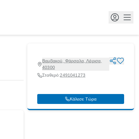
Κουμ
Βαμβακού, Φάρσαλα, Λάρισα,
40300
Σταθερό:
2491041273
Κάλεσε Τώρα