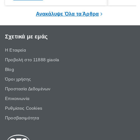
ξεγνοιασιάς είτε για μια σύντομη εξόρμηση.
καθώς μπορε
επιμένει για
Ανακάλυψε Όλα τα Άρθρα
Σχετικά με εμάς
Η Εταιρεία
Προβολή στο 11888 giaola
Blog
Όροι χρήσης
Προστασία Δεδομένων
Επικοινωνία
Ρυθμίσεις Cookies
Προσβασιμότητα