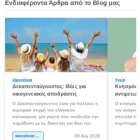
Ενδιαφέροντα Άρθρα από το Blog μας
Οικογένεια
Υγεία
Δεκαπενταύγουστος: Ιδέες για
Κνησμός: 
οικογενειακές αποδράσεις
αντιμετωπ
Ο Δεκαπενταύγουστος είναι για πολλούς η
Ο κνησμός ε
κορυφαία στιγμή του ελληνικού
την ανάγκη 
καλοκαιριού: μια γιορτή που συνδυάζει την
αποτελεί έν
παράδοση με τις διακοπές και δίνει την
συμπτώματα
αφορμή για ταξίδια σε κάθε γωνιά της
άνθρωποι κά
03 Αύγ 2026
χώρας. Είτε πρόκειται για λίγες μέρες
οικογένεια & παιδί
πληροφορίες 