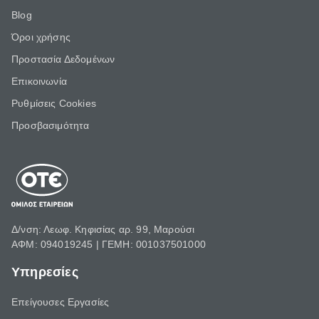
Blog
Όροι χρήσης
Προστασία Δεδομένων
Επικοινωνία
Ρυθμίσεις Cookies
Προσβασιμότητα
Δ/νση: Λεωφ. Κηφισίας αρ. 99, Μαρούσι
ΑΦΜ: 094019245 | ΓΕΜΗ: 001037501000
Υπηρεσίες
Επείγουσες Εργασίες