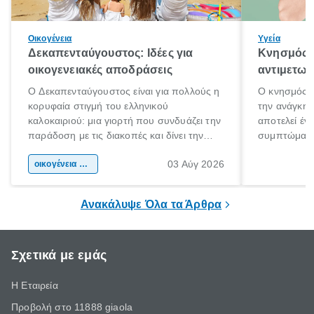
Οικογένεια
Υγεία
Δεκαπενταύγουστος: Ιδέες για
Κνησμός: 
οικογενειακές αποδράσεις
αντιμετωπ
Ο Δεκαπενταύγουστος είναι για πολλούς η
Ο κνησμός ε
κορυφαία στιγμή του ελληνικού
την ανάγκη 
καλοκαιριού: μια γιορτή που συνδυάζει την
αποτελεί έν
παράδοση με τις διακοπές και δίνει την
συμπτώματα
αφορμή για ταξίδια σε κάθε γωνιά της
άνθρωποι κά
03 Αύγ 2026
χώρας. Είτε πρόκειται για λίγες μέρες
οικογένεια & παιδί
πληροφορίες 
ξεγνοιασιάς είτε για μια σύντομη εξόρμηση.
καθώς μπορε
επιμένει για
Ανακάλυψε Όλα τα Άρθρα
Σχετικά με εμάς
Η Εταιρεία
Προβολή στο 11888 giaola