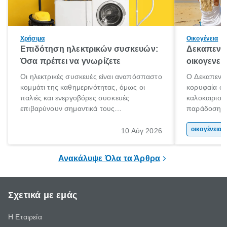
Χρήσιμα
Οικογένεια
Επιδότηση ηλεκτρικών συσκευών:
Δεκαπεντα
Όσα πρέπει να γνωρίζετε
οικογενει
Οι ηλεκτρικές συσκευές είναι αναπόσπαστο
Ο Δεκαπεντα
κομμάτι της καθημερινότητας, όμως οι
κορυφαία στ
παλιές και ενεργοβόρες συσκευές
καλοκαιριού
επιβαρύνουν σημαντικά τους
παράδοση με 
λογαριασμούς ρεύματος και το περιβάλλον.
αφορμή για 
Εδώ ακριβώς έρχεται να βοηθήσει η
χώρας. Είτε 
οικογένεια 
10 Αύγ 2026
επιδότηση ηλεκτρικών συσκευών, δηλαδή
ξεγνοιασιάς 
προγράμματα οικονομικής ενίσχυσης που
Ανακάλυψε Όλα τα Άρθρα
καλύπτουν μέρος του κόστους
αντικατάστασης.
Σχετικά με εμάς
Η Εταιρεία