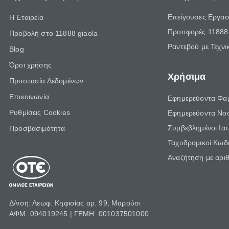
Επείγουσες Εργασ
Η Εταιρεία
Προσφορές 11888 
Προβολή στο 11888 giaola
Ραντεβού με Τεχνι
Blog
Όροι χρήσης
Χρήσιμα
Προστασία Δεδομένων
Επικοινωνία
Εφημερεύοντα Φα
Ρυθμίσεις Cookies
Εφημερεύοντα Νο
Συμβεβλημένοι Ια
Προσβασιμότητα
Ταχυδρομικοί Κωδι
Αναζήτηση με αρι
Δ/νση: Λεωφ. Κηφισίας αρ. 99, Μαρούσι
ΑΦΜ: 094019245 | ΓΕΜΗ: 001037501000