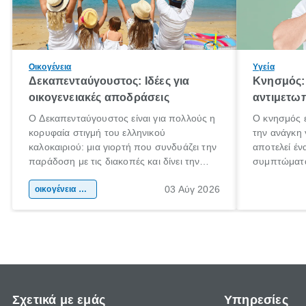
Οικογένεια
Υγεία
Δεκαπενταύγουστος: Ιδέες για
Κνησμός: 
οικογενειακές αποδράσεις
αντιμετωπ
Ο Δεκαπενταύγουστος είναι για πολλούς η
Ο κνησμός ε
κορυφαία στιγμή του ελληνικού
την ανάγκη 
καλοκαιριού: μια γιορτή που συνδυάζει την
αποτελεί έν
παράδοση με τις διακοπές και δίνει την
συμπτώματα
αφορμή για ταξίδια σε κάθε γωνιά της
άνθρωποι κά
03 Αύγ 2026
χώρας. Είτε πρόκειται για λίγες μέρες
οικογένεια & παιδί
πληροφορίες
ξεγνοιασιάς είτε για μια σύντομη εξόρμηση.
καθώς μπορε
επιμένει γι
Σχετικά με εμάς
Υπηρεσίες