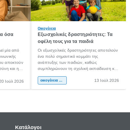
Οικογένεια
λα όσα
Εξωσχολικές δραστηριότητες: Τα
οφέλη τους για τα παιδιά
εί μία από
Οι εξωσχολικές δραστηριότητες αποτελούν
οινωνικής
ένα πολύ σημαντικό κομμάτι της
που αποκτούν
ανάπτυξης των παιδιών, καθώς
σύνη και η
συμπληρώνουν τη σχολική εκπαίδευση και
ιδιαίτερα
συμβάλλουν ουσιαστικά στη διαμόρφωση
13 Ιούλ 2026
κάθε
της προσωπικότητας, της κοινωνικότητας
οικογένεια & παιδί
20 Ιούλ 2026
ται από
και των δεξιοτήτων τους. Δεν είναι απλώς
ώσεις.
ένας τρόπος για να περνάει το παιδί τον
ελεύθερο χρόνο του.
Κατάλογοι