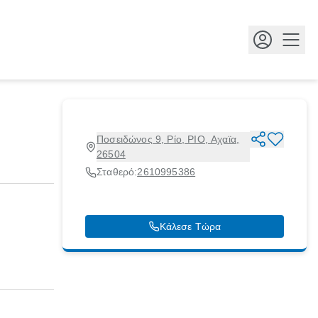
Κουμ
Ποσειδώνος 9, Ρίο, ΡΙΟ, Αχαϊα,
26504
Σταθερό:
2610995386
Κάλεσε Τώρα