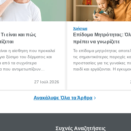
Χρήσιμα
Τι είναι και πώς
Επίδομα Μητρότητας: Ό
ίζεται
πρέπει να γνωρίζετε
ίναι η αίσθηση που προκαλεί
Το επίδομα μητρότητας αποτελ
για ξύσιμο του δέρματος και
τις σημαντικότερες παροχές κ
α από τα συχνότερα
προστασίας για τις γυναίκες 
 που αντιμετωπίζουν
παιδί και εργάζονται. Η εγκυμο
θε ηλικίας. Πολλοί αναζητούν
γέννηση ενός παιδιού είναι μια 
 για το «κνησμός τι είναι»,
σημαντική περίοδος στη ζωή 
27 Ιούλ 2026
ί να εμφανιστεί ξαφνικά ή να
οικογένειας, η οποία συνοδεύε
α μεγάλο χρονικό διάστημα.
αυξημένες ανάγκες και υποχρε
Ανακάλυψε Όλα τα Άρθρα
Συχνές Αναζητήσεις