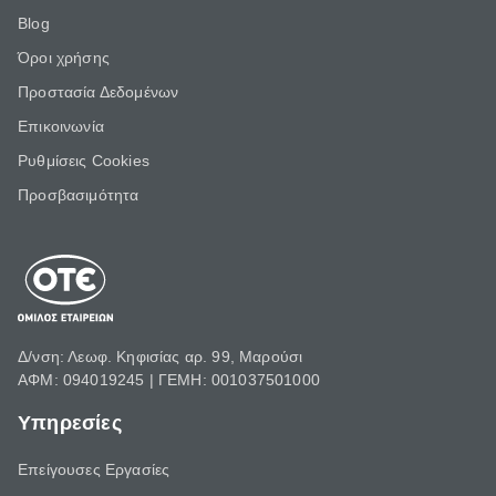
Blog
Όροι χρήσης
Προστασία Δεδομένων
Επικοινωνία
Ρυθμίσεις Cookies
Προσβασιμότητα
Δ/νση: Λεωφ. Κηφισίας αρ. 99, Μαρούσι
ΑΦΜ: 094019245 | ΓΕΜΗ: 001037501000
Υπηρεσίες
Επείγουσες Εργασίες