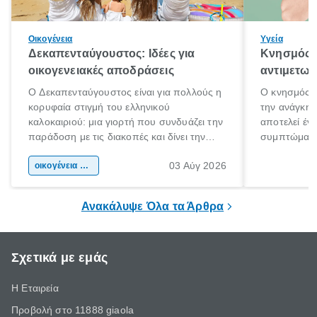
Οικογένεια
Υγεία
Δεκαπενταύγουστος: Ιδέες για
Κνησμός: 
οικογενειακές αποδράσεις
αντιμετωπ
Ο Δεκαπενταύγουστος είναι για πολλούς η
Ο κνησμός ε
κορυφαία στιγμή του ελληνικού
την ανάγκη 
καλοκαιριού: μια γιορτή που συνδυάζει την
αποτελεί έν
παράδοση με τις διακοπές και δίνει την
συμπτώματα
αφορμή για ταξίδια σε κάθε γωνιά της
άνθρωποι κά
03 Αύγ 2026
χώρας. Είτε πρόκειται για λίγες μέρες
οικογένεια & παιδί
πληροφορίες 
ξεγνοιασιάς είτε για μια σύντομη εξόρμηση.
καθώς μπορε
επιμένει για
Ανακάλυψε Όλα τα Άρθρα
Σχετικά με εμάς
Η Εταιρεία
Προβολή στο 11888 giaola