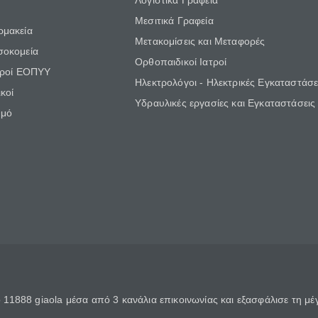
Λογιστικά Γραφεία
Μεσιτικά Γραφεία
ρμακεία
Μετακομίσεις και Μεταφορές
σοκομεία
Ορθοπαιδικοί Ιατροί
τροί ΕΟΠΥΥ
Ηλεκτρολόγοι - Ηλεκτρικές Εγκαταστάσε
κοί
Υδραυλικές εργασίες και Εγκαταστάσεις
θμό
11888 giaola μέσα από 3 κανάλια επικοινωνίας και εξασφάλισε τη μ