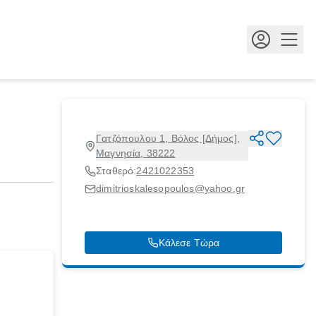
Κουμ
Γατζόπουλου 1, Βόλος [Δήμος],
Μαγνησία, 38222
Σταθερό:
2421022353
dimitrioskalesopoulos@yahoo.gr
Κάλεσε Τώρα