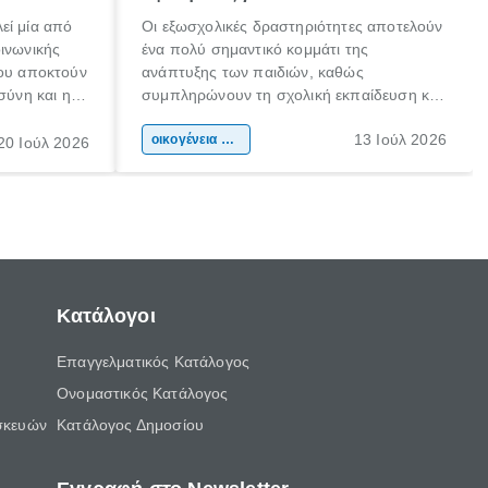
εί μία από
Οι εξωσχολικές δραστηριότητες αποτελούν
οινωνικής
ένα πολύ σημαντικό κομμάτι της
που αποκτούν
ανάπτυξης των παιδιών, καθώς
σύνη και η
συμπληρώνουν τη σχολική εκπαίδευση και
ιδιαίτερα
συμβάλλουν ουσιαστικά στη διαμόρφωση
13 Ιούλ 2026
κάθε
της προσωπικότητας, της κοινωνικότητας
οικογένεια & παιδί
20 Ιούλ 2026
ται από
και των δεξιοτήτων τους. Δεν είναι απλώς
ώσεις.
ένας τρόπος για να περνάει το παιδί τον
ελεύθερο χρόνο του.
Κατάλογοι
Επαγγελματικός Κατάλογος
Ονομαστικός Κατάλογος
σκευών
Κατάλογος Δημοσίου