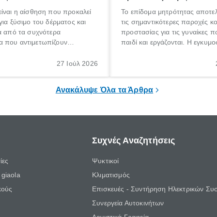
ίναι η αίσθηση που προκαλεί
Το επίδομα μητρότητας αποτελ
για ξύσιμο του δέρματος και
τις σημαντικότερες παροχές κ
α από τα συχνότερα
προστασίας για τις γυναίκες 
 που αντιμετωπίζουν
παιδί και εργάζονται. Η εγκυμο
θε ηλικίας. Πολλοί αναζητούν
γέννηση ενός παιδιού είναι μια 
 για το «κνησμός τι είναι»,
σημαντική περίοδος στη ζωή 
27 Ιούλ 2026
ί να εμφανιστεί ξαφνικά ή να
οικογένειας, η οποία συνοδεύε
α μεγάλο χρονικό διάστημα.
αυξημένες ανάγκες και υποχρε
Ανακάλυψε Όλα τα Άρθρα
Συχνές Αναζητήσεις
ίες
Ψυκτικοί
giaola
Κλιματισμός
κούς
Επισκευές - Συντήρηση Ηλεκτρικών Συ
Συνεργεία Αυτοκινήτων