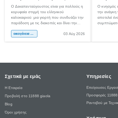
Ο Δεκαπενταύγουστος είναι για πολλούς η
Ο κνησμός ε
κορυφαία στιγμή του ελληνικού
την ανάγκη 
καλοκαιριού: μια γιορτή που συνδυάζει την
αποτελεί έν
παράδοση με τις διακοπές και δίνει την
συμπτώματα
αφορμή για ταξίδια σε κάθε γωνιά της
άνθρωποι κά
03 Αύγ 2026
χώρας. Είτε πρόκειται για λίγες μέρες
οικογένεια & παιδί
πληροφορίες
ξεγνοιασιάς είτε για μια σύντομη εξόρμηση.
καθώς μπορε
επιμένει γι
Σχετικά με εμάς
Υπηρεσίες
Επείγουσες Εργασ
Η Εταιρεία
Προσφορές 11888 
Προβολή στο 11888 giaola
Ραντεβού με Τεχνι
Blog
Όροι χρήσης