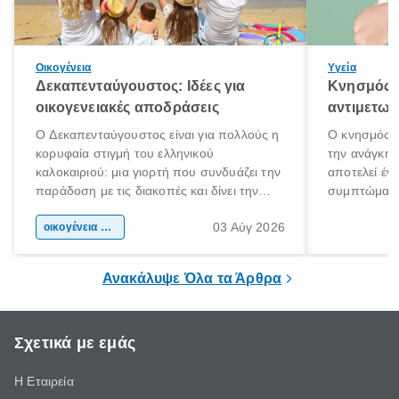
Οικογένεια
Υγεία
Δεκαπενταύγουστος: Ιδέες για
Κνησμός: 
οικογενειακές αποδράσεις
αντιμετωπ
Ο Δεκαπενταύγουστος είναι για πολλούς η
Ο κνησμός ε
κορυφαία στιγμή του ελληνικού
την ανάγκη 
καλοκαιριού: μια γιορτή που συνδυάζει την
αποτελεί έν
παράδοση με τις διακοπές και δίνει την
συμπτώματα
αφορμή για ταξίδια σε κάθε γωνιά της
άνθρωποι κά
03 Αύγ 2026
χώρας. Είτε πρόκειται για λίγες μέρες
οικογένεια & παιδί
πληροφορίες 
ξεγνοιασιάς είτε για μια σύντομη εξόρμηση.
καθώς μπορε
επιμένει για
Ανακάλυψε Όλα τα Άρθρα
Σχετικά με εμάς
Η Εταιρεία