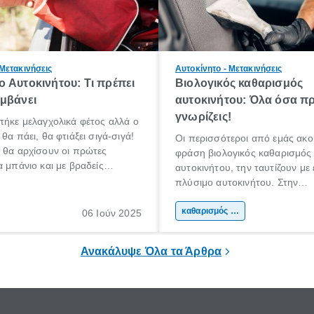
 Μετακινήσεις
Αυτοκίνητο - Μετακινήσεις
 Αυτοκινήτου: Τι πρέπει
Βιολογικός καθαρισμός
μβάνει
αυτοκινήτου: Όλα όσα πρ
γνωρίζεις!
πήκε μελαγχολικά φέτος αλλά ο
θα πάει, θα φτιάξει σιγά-σιγά!
Οι περισσότεροι από εμάς ακο
 θα αρχίσουν οι πρώτες
φράση βιολογικός καθαρισμός
α μπάνιο και με βραδείς
αυτοκινήτου, την ταυτίζουν με
αρχίσουμε κάποιοι να
πλύσιμο αυτοκινήτου. Στην
για διακοπές!
πραγματικότητα όμως, δεν είναι
βιολογικός καθαρισμός αυτοκιν
καθαρισμός αυτοκινήτου
06 Ιούν 2025
ουσιαστικά ένας βαθύτερος κ
του εσωτερικού μέρους ενός α
Ανακάλυψε Όλα τα Άρθρα