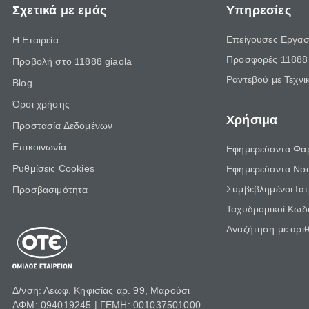
Σχετικά με εμάς
Υπηρεσίες
Επείγουσες Εργασ
Η Εταιρεία
Προσφορές 11888 
Προβολή στο 11888 giaola
Ραντεβού με Τεχνι
Blog
Όροι χρήσης
Χρήσιμα
Προστασία Δεδομένων
Επικοινωνία
Εφημερεύοντα Φα
Ρυθμίσεις Cookies
Εφημερεύοντα Νο
Συμβεβλημένοι Ια
Προσβασιμότητα
Ταχυδρομικοί Κωδι
Αναζήτηση με αρι
Δ/νση: Λεωφ. Κηφισίας αρ. 99, Μαρούσι
ΑΦΜ: 094019245 | ΓΕΜΗ: 001037501000