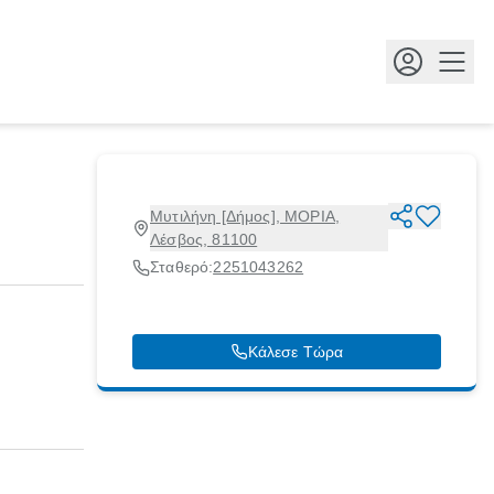
Κουμ
Μυτιλήνη [Δήμος], ΜΟΡΙΑ,
Λέσβος, 81100
Σταθερό:
2251043262
Κάλεσε Τώρα