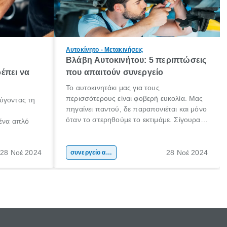
Αυτοκίνητο - Μετακινήσεις
Βλάβη Αυτοκινήτου: 5 περιπτώσεις
έπει να
που απαιτούν συνεργείο
Το αυτοκινητάκι μας για τους
περισσότερους είναι φοβερή ευκολία. Μας
ύγοντας τη
πηγαίνει παντού, δε παραπονιέται και μόνο
όταν το στερηθούμε το εκτιμάμε. Σίγουρα
 ένα απλό
κάποιοι το προσέχουν ιδιαιτέρως και το
φροντίζουν συχνά! Είμαστε όμως και εμείς,
 το ίδιο. Ο
που αν παρουσιαστεί μία βλάβη (ειδικά αν
28 Νοέ 2024
28 Νοέ 2024
ήτου, είναι
συνεργείο αυτοκινήτου
δε τη θεωρούμε σοβαρή) θα αναβάλουμε
αθαρισμός
το να πάμε στο συνεργείο, ξανά και ξανά.
μαξιού.