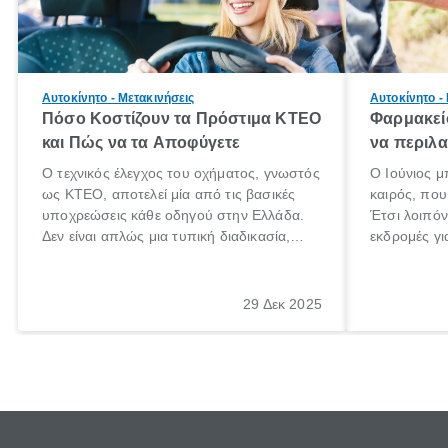
Αυτοκίνητο - Μετακινήσεις
Αυτοκίνητο -
Πόσο Κοστίζουν τα Πρόστιμα ΚΤΕΟ
Φαρμακείο
και Πώς να τα Αποφύγετε
να περιλα
Ο τεχνικός έλεγχος του οχήματος, γνωστός
Ο Ιούνιος μ
ως ΚΤΕΟ, αποτελεί μία από τις βασικές
καιρός, που 
υποχρεώσεις κάθε οδηγού στην Ελλάδα.
Έτσι λοιπόν
Δεν είναι απλώς μια τυπική διαδικασία,
εκδρομές γι
αλλά ένα ουσιαστικό μέτρο για την
ρυθμούς θα 
ασφάλεια των επιβατών, των άλλων
πηγαίνουμε 
οδηγών και του περιβάλλοντος. Ωστόσο,
29 Δεκ 2025
πολλοί ιδιοκτήτες οχημάτων αμελούν την
προθεσμία του ελέγχου.