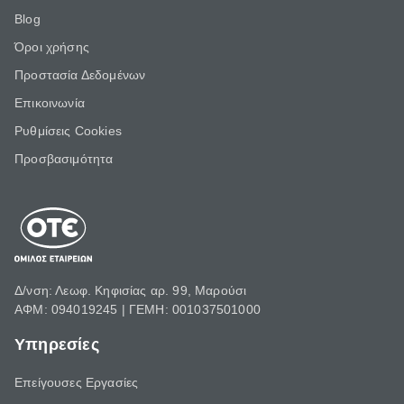
Blog
Όροι χρήσης
Προστασία Δεδομένων
Επικοινωνία
Ρυθμίσεις Cookies
Προσβασιμότητα
Δ/νση: Λεωφ. Κηφισίας αρ. 99, Μαρούσι
ΑΦΜ: 094019245 | ΓΕΜΗ: 001037501000
Υπηρεσίες
Επείγουσες Εργασίες