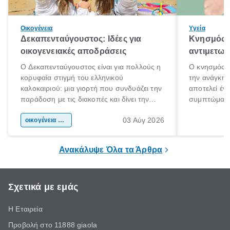
Οικογένεια
Υγεία
Δεκαπενταύγουστος: Ιδέες για
Κνησμός: 
οικογενειακές αποδράσεις
αντιμετωπ
Ο Δεκαπενταύγουστος είναι για πολλούς η
Ο κνησμός ε
κορυφαία στιγμή του ελληνικού
την ανάγκη 
καλοκαιριού: μια γιορτή που συνδυάζει την
αποτελεί έν
παράδοση με τις διακοπές και δίνει την
συμπτώματα
αφορμή για ταξίδια σε κάθε γωνιά της
άνθρωποι κά
03 Αύγ 2026
χώρας. Είτε πρόκειται για λίγες μέρες
οικογένεια & παιδί
πληροφορίες 
ξεγνοιασιάς είτε για μια σύντομη εξόρμηση.
καθώς μπορε
επιμένει για
Ανακάλυψε Όλα τα Άρθρα
Σχετικά με εμάς
Η Εταιρεία
Προβολή στο 11888 giaola