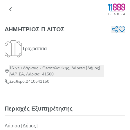
ΔΗΜΗΤΡΙΟΣ Π ΛΙΤΟΣ
Τροχόσπιτα
16 χλμ Λάρισας - Θεσσαλονίκης, Λάρισα [Δήμος],
ΛΑΡΙΣΑ, Λάρισα, 41500
Σταθερό:
2410541150
Περιοχές Εξυπηρέτησης
Λάρισα [Δήμος]