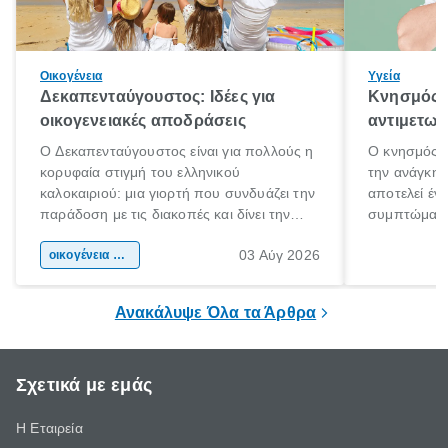
Οικογένεια
Υγεία
Δεκαπενταύγουστος: Ιδέες για
Κνησμός: 
οικογενειακές αποδράσεις
αντιμετωπ
Ο Δεκαπενταύγουστος είναι για πολλούς η
Ο κνησμός ε
κορυφαία στιγμή του ελληνικού
την ανάγκη 
καλοκαιριού: μια γιορτή που συνδυάζει την
αποτελεί έν
παράδοση με τις διακοπές και δίνει την
συμπτώματα
αφορμή για ταξίδια σε κάθε γωνιά της
άνθρωποι κά
03 Αύγ 2026
χώρας. Είτε πρόκειται για λίγες μέρες
οικογένεια & παιδί
πληροφορίες 
ξεγνοιασιάς είτε για μια σύντομη εξόρμηση.
καθώς μπορε
επιμένει για
Ανακάλυψε Όλα τα Άρθρα
Σχετικά με εμάς
Η Εταιρεία