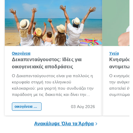
Οικογένεια
Υγεία
Δεκαπενταύγουστος: Ιδέες για
Κνησμός: 
οικογενειακές αποδράσεις
αντιμετωπ
Ο Δεκαπενταύγουστος είναι για πολλούς η
Ο κνησμός ε
κορυφαία στιγμή του ελληνικού
την ανάγκη 
καλοκαιριού: μια γιορτή που συνδυάζει την
αποτελεί έν
παράδοση με τις διακοπές και δίνει την
συμπτώματα
αφορμή για ταξίδια σε κάθε γωνιά της
άνθρωποι κά
03 Αύγ 2026
χώρας. Είτε πρόκειται για λίγες μέρες
οικογένεια & παιδί
πληροφορίες 
ξεγνοιασιάς είτε για μια σύντομη εξόρμηση.
καθώς μπορε
επιμένει για
Ανακάλυψε Όλα τα Άρθρα