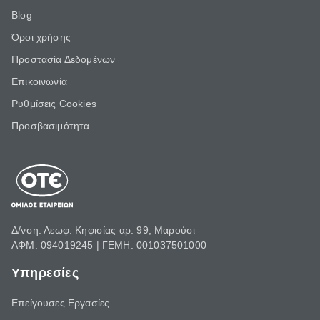
Blog
Όροι χρήσης
Προστασία Δεδομένων
Επικοινωνία
Ρυθμίσεις Cookies
Προσβασιμότητα
Δ/νση: Λεωφ. Κηφισίας αρ. 99, Μαρούσι
ΑΦΜ: 094019245 | ΓΕΜΗ: 001037501000
Υπηρεσίες
Επείγουσες Εργασίες