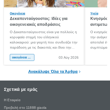
Οικογένεια
Υγεία
Δεκαπενταύγουστος: Ιδέες για
Κνησμός: 
οικογενειακές αποδράσεις
αντιμετωπ
Ο Δεκαπενταύγουστος είναι για πολλούς η
Ο κνησμός ε
κορυφαία στιγμή του ελληνικού
την ανάγκη 
καλοκαιριού: μια γιορτή που συνδυάζει την
αποτελεί έν
παράδοση με τις διακοπές και δίνει την
συμπτώματα
αφορμή για ταξίδια σε κάθε γωνιά της
άνθρωποι κά
03 Αύγ 2026
χώρας. Είτε πρόκειται για λίγες μέρες
οικογένεια & παιδί
πληροφορίες 
ξεγνοιασιάς είτε για μια σύντομη εξόρμηση.
καθώς μπορε
επιμένει για
Ανακάλυψε Όλα τα Άρθρα
Σχετικά με εμάς
Η Εταιρεία
Προβολή στο 11888 giaola