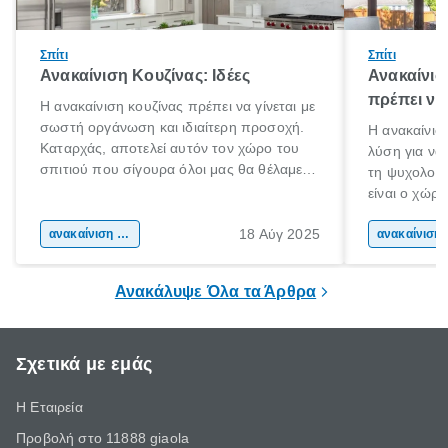
Σπίτι
Σπίτι
Ανακαίνιση Κουζίνας: Ιδέες
Ανακαίνισ
πρέπει να
Η ανακαίνιση κουζίνας πρέπει να γίνεται με
σωστή οργάνωση και ιδιαίτερη προσοχή.
Η ανακαίνιση
Καταρχάς, αποτελεί αυτόν τον χώρο του
λύση για να
σπιτιού που σίγουρα όλοι μας θα θέλαμε
τη ψυχολογί
να περνάμε τον χρόνο μας. Εντάξει ίσως
είναι ο χώρ
και μερικοί να το κάνουμε! Είναι
50% του χρό
αναμφισβήτητα η “καρδιά” του σπιτιού.
18 Αύγ 2025
ανακαίνιση σπιτιού
Επομένως, θ
ανακα
που νιώθεις 
ξεκουράζει.
Ανακάλυψε Όλα τα Άρθρα
Σχετικά με εμάς
Η Εταιρεία
Προβολή στο 11888 giaola