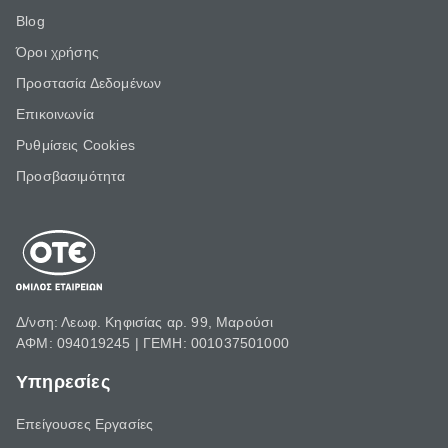
Blog
Όροι χρήσης
Προστασία Δεδομένων
Επικοινωνία
Ρυθμίσεις Cookies
Προσβασιμότητα
Δ/νση: Λεωφ. Κηφισίας αρ. 99, Μαρούσι
ΑΦΜ: 094019245 | ΓΕΜΗ: 001037501000
Υπηρεσίες
Επείγουσες Εργασίες