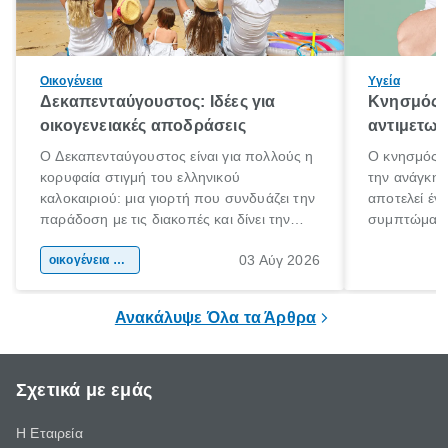
Οικογένεια
Υγεία
Δεκαπενταύγουστος: Ιδέες για
Κνησμός: 
οικογενειακές αποδράσεις
αντιμετωπ
Ο Δεκαπενταύγουστος είναι για πολλούς η
Ο κνησμός ε
κορυφαία στιγμή του ελληνικού
την ανάγκη 
καλοκαιριού: μια γιορτή που συνδυάζει την
αποτελεί έν
παράδοση με τις διακοπές και δίνει την
συμπτώματα
αφορμή για ταξίδια σε κάθε γωνιά της
άνθρωποι κά
03 Αύγ 2026
χώρας. Είτε πρόκειται για λίγες μέρες
οικογένεια & παιδί
πληροφορίες 
ξεγνοιασιάς είτε για μια σύντομη εξόρμηση.
καθώς μπορε
επιμένει για
Ανακάλυψε Όλα τα Άρθρα
Σχετικά με εμάς
Η Εταιρεία