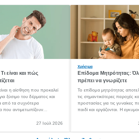
Χρήσιμα
Τι είναι και πώς
Επίδομα Μητρότητας: Ό
ίζεται
πρέπει να γνωρίζετε
ίναι η αίσθηση που προκαλεί
Το επίδομα μητρότητας αποτελ
για ξύσιμο του δέρματος και
τις σημαντικότερες παροχές κ
α από τα συχνότερα
προστασίας για τις γυναίκες 
 που αντιμετωπίζουν
παιδί και εργάζονται. Η εγκυμο
θε ηλικίας. Πολλοί αναζητούν
γέννηση ενός παιδιού είναι μια 
 για το «κνησμός τι είναι»,
σημαντική περίοδος στη ζωή 
27 Ιούλ 2026
ί να εμφανιστεί ξαφνικά ή να
οικογένειας, η οποία συνοδεύε
α μεγάλο χρονικό διάστημα.
αυξημένες ανάγκες και υποχρε