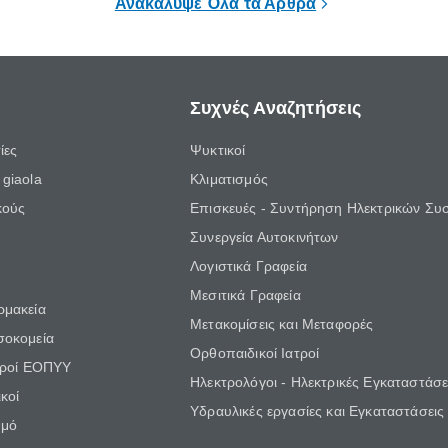
Ανακάλυψε Όλα τα Άρθρα
Συχνές Αναζητήσεις
ίες
Ψυκτικοί
giaola
Κλιματισμός
κούς
Επισκευές - Συντήρηση Ηλεκτρικών Συ
Συνεργεία Αυτοκινήτων
Λογιστικά Γραφεία
Μεσιτικά Γραφεία
ρμακεία
Μετακομίσεις και Μεταφορές
σοκομεία
Ορθοπαιδικοί Ιατροί
τροί ΕΟΠΥΥ
Ηλεκτρολόγοι - Ηλεκτρικές Εγκαταστάσε
κοί
Υδραυλικές εργασίες και Εγκαταστάσεις
θμό