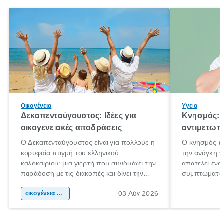
Οικογένεια
Υγεία
Δεκαπενταύγουστος: Ιδέες για
Κνησμός: 
οικογενειακές αποδράσεις
αντιμετωπ
Ο Δεκαπενταύγουστος είναι για πολλούς η
Ο κνησμός ε
κορυφαία στιγμή του ελληνικού
την ανάγκη 
καλοκαιριού: μια γιορτή που συνδυάζει την
αποτελεί έν
παράδοση με τις διακοπές και δίνει την
συμπτώματα
αφορμή για ταξίδια σε κάθε γωνιά της
άνθρωποι κά
03 Αύγ 2026
χώρας. Είτε πρόκειται για λίγες μέρες
οικογένεια & παιδί
πληροφορίες
ξεγνοιασιάς είτε για μια σύντομη εξόρμηση.
καθώς μπορε
επιμένει γι