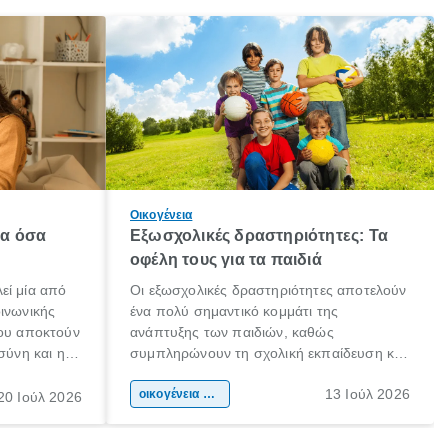
Οικογένεια
λα όσα
Εξωσχολικές δραστηριότητες: Τα
οφέλη τους για τα παιδιά
εί μία από
Οι εξωσχολικές δραστηριότητες αποτελούν
οινωνικής
ένα πολύ σημαντικό κομμάτι της
που αποκτούν
ανάπτυξης των παιδιών, καθώς
σύνη και η
συμπληρώνουν τη σχολική εκπαίδευση και
ιδιαίτερα
συμβάλλουν ουσιαστικά στη διαμόρφωση
13 Ιούλ 2026
κάθε
της προσωπικότητας, της κοινωνικότητας
οικογένεια & παιδί
20 Ιούλ 2026
ται από
και των δεξιοτήτων τους. Δεν είναι απλώς
ώσεις.
ένας τρόπος για να περνάει το παιδί τον