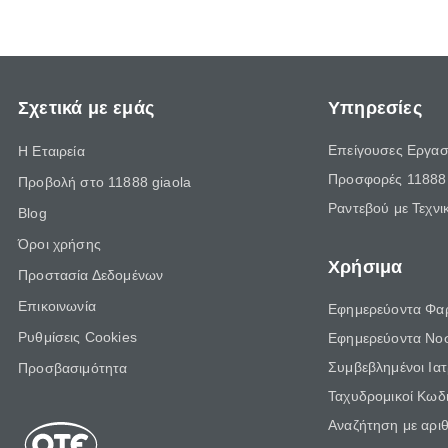
Σχετικά με εμάς
Υπηρεσίες
Επείγουσες Εργασ
Η Εταιρεία
Προσφορές 11888 
Προβολή στο 11888 giaola
Ραντεβού με Τεχνι
Blog
Όροι χρήσης
Χρήσιμα
Προστασία Δεδομένων
Επικοινωνία
Εφημερεύοντα Φα
Ρυθμίσεις Cookies
Εφημερεύοντα Νο
Συμβεβλημένοι Ια
Προσβασιμότητα
Ταχυδρομικοί Κωδι
Αναζήτηση με αρι