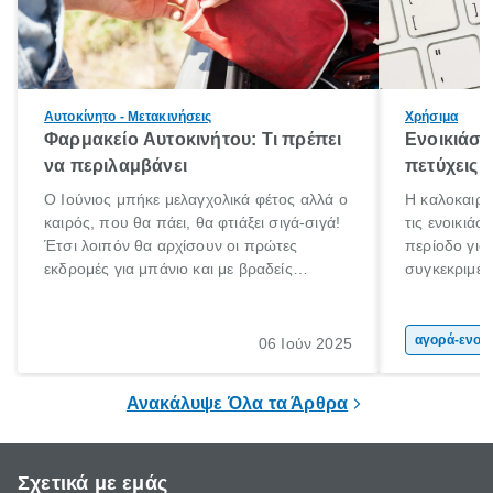
Αυτοκίνητο - Μετακινήσεις
Χρήσιμα
Φαρμακείο Αυτοκινήτου: Τι πρέπει
Ενοικιάσε
να περιλαμβάνει
πετύχεις
Ο Ιούνιος μπήκε μελαγχολικά φέτος αλλά ο
Η καλοκαιριν
καιρός, που θα πάει, θα φτιάξει σιγά-σιγά!
τις ενοικιάσ
Έτσι λοιπόν θα αρχίσουν οι πρώτες
περίοδο για
εκδρομές για μπάνιο και με βραδείς
συγκεκριμένω
ρυθμούς θα αρχίσουμε κάποιοι να
καλοκαιρινέ
πηγαίνουμε για διακοπές!
αποτέλεσμα 
πολιτών, πο
αγορά-ενοικίαση α
06 Ιούν 2025
επιλέξουν τ
μοτοσικλέτα
Ανακάλυψε Όλα τα Άρθρα
οικονομική 
Σχετικά με εμάς