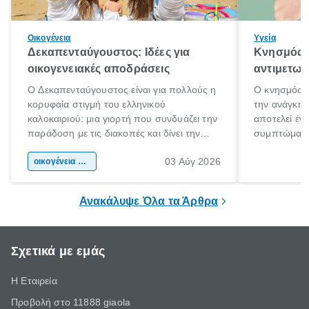
Οικογένεια
Υγεία
Δεκαπενταύγουστος: Ιδέες για
Κνησμός: 
οικογενειακές αποδράσεις
αντιμετωπ
Ο Δεκαπενταύγουστος είναι για πολλούς η
Ο κνησμός ε
κορυφαία στιγμή του ελληνικού
την ανάγκη 
καλοκαιριού: μια γιορτή που συνδυάζει την
αποτελεί έν
παράδοση με τις διακοπές και δίνει την
συμπτώματα
αφορμή για ταξίδια σε κάθε γωνιά της
άνθρωποι κά
03 Αύγ 2026
χώρας. Είτε πρόκειται για λίγες μέρες
οικογένεια & παιδί
πληροφορίες 
ξεγνοιασιάς είτε για μια σύντομη εξόρμηση.
καθώς μπορε
επιμένει για
Ανακάλυψε Όλα τα Άρθρα
Σχετικά με εμάς
Η Εταιρεία
Προβολή στο 11888 giaola