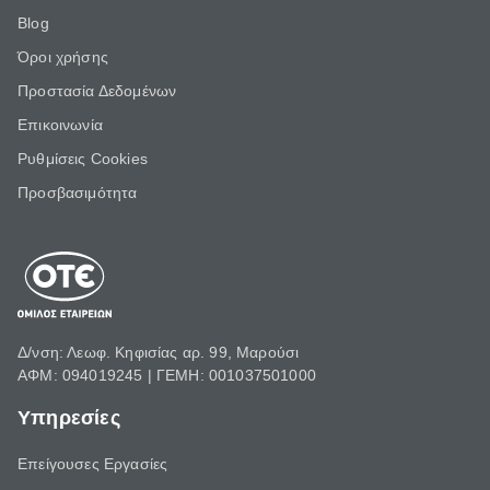
Blog
Όροι χρήσης
Προστασία Δεδομένων
Επικοινωνία
Ρυθμίσεις Cookies
Προσβασιμότητα
Δ/νση: Λεωφ. Κηφισίας αρ. 99, Μαρούσι
ΑΦΜ: 094019245 | ΓΕΜΗ: 001037501000
Υπηρεσίες
Επείγουσες Εργασίες