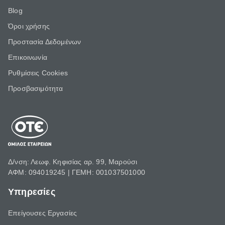
Blog
Όροι χρήσης
Προστασία Δεδομένων
Επικοινωνία
Ρυθμίσεις Cookies
Προσβασιμότητα
Δ/νση: Λεωφ. Κηφισίας αρ. 99, Μαρούσι
ΑΦΜ: 094019245 | ΓΕΜΗ: 001037501000
Υπηρεσίες
Επείγουσες Εργασίες