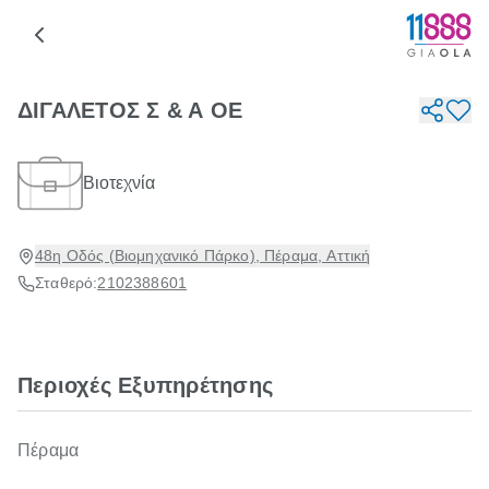
ΔΙΓΑΛΕΤΟΣ Σ & Α ΟΕ
Βιοτεχνία
48η Οδός (Βιομηχανικό Πάρκο), Πέραμα, Αττική
Σταθερό:
2102388601
Περιοχές Εξυπηρέτησης
Πέραμα