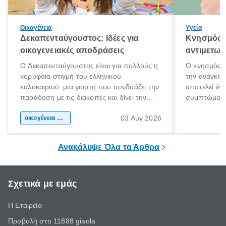
Οικογένεια
Υγεία
Δεκαπενταύγουστος: Ιδέες για
Κνησμός: 
οικογενειακές αποδράσεις
αντιμετωπ
Ο Δεκαπενταύγουστος είναι για πολλούς η
Ο κνησμός ε
κορυφαία στιγμή του ελληνικού
την ανάγκη 
καλοκαιριού: μια γιορτή που συνδυάζει την
αποτελεί έν
παράδοση με τις διακοπές και δίνει την
συμπτώματα
αφορμή για ταξίδια σε κάθε γωνιά της
άνθρωποι κά
03 Αύγ 2026
χώρας. Είτε πρόκειται για λίγες μέρες
οικογένεια & παιδί
πληροφορίες 
ξεγνοιασιάς είτε για μια σύντομη εξόρμηση.
καθώς μπορε
επιμένει για
Ανακάλυψε Όλα τα Άρθρα
Σχετικά με εμάς
Η Εταιρεία
Προβολή στο 11888 giaola