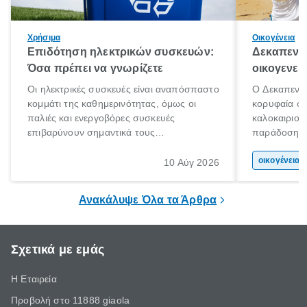
Χρήσιμα
Οικογένεια
Επιδότηση ηλεκτρικών συσκευών:
Δεκαπεντα
Όσα πρέπει να γνωρίζετε
οικογενει
Οι ηλεκτρικές συσκευές είναι αναπόσπαστο
Ο Δεκαπεντα
κομμάτι της καθημερινότητας, όμως οι
κορυφαία στ
παλιές και ενεργοβόρες συσκευές
καλοκαιριού
επιβαρύνουν σημαντικά τους
παράδοση με 
λογαριασμούς ρεύματος και το περιβάλλον.
αφορμή για 
Εδώ ακριβώς έρχεται να βοηθήσει η
χώρας. Είτε 
οικογένεια 
10 Αύγ 2026
επιδότηση ηλεκτρικών συσκευών, δηλαδή
ξεγνοιασιάς 
προγράμματα οικονομικής ενίσχυσης που
Ανακάλυψε Όλα τα Άρθρα
καλύπτουν μέρος του κόστους
αντικατάστασης.
Σχετικά με εμάς
Η Εταιρεία
Προβολή στο 11888 giaola