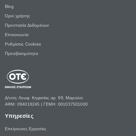
Blog
Όροι χρήσης
Προστασία Δεδομένων
Επικοινωνία
Ρυθμίσεις Cookies
Προσβασιμότητα
Δ/νση: Λεωφ. Κηφισίας αρ. 99, Μαρούσι
ΑΦΜ: 094019245 | ΓΕΜΗ: 001037501000
Υπηρεσίες
Επείγουσες Εργασίες