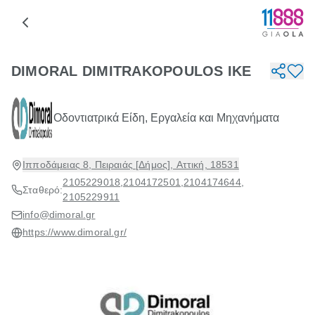
DIMORAL DIMITRAKOPOULOS ΙΚΕ
Οδοντιατρικά Είδη, Εργαλεία και Μηχανήματα
Ιπποδάμειας 8, Πειραιάς [Δήμος], Αττική, 18531
2105229018
,
2104172501
,
2104174644
,
Σταθερό:
2105229911
info@dimoral.gr
https://www.dimoral.gr/