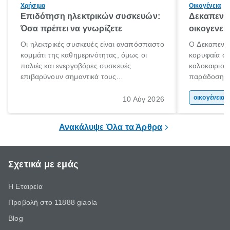
Χρήσιμα
Οικογένεια
Επιδότηση ηλεκτρικών συσκευών:
Δεκαπεντα
Όσα πρέπει να γνωρίζετε
οικογενει
Οι ηλεκτρικές συσκευές είναι αναπόσπαστο
Ο Δεκαπεντα
κομμάτι της καθημερινότητας, όμως οι
κορυφαία στ
παλιές και ενεργοβόρες συσκευές
καλοκαιριού
επιβαρύνουν σημαντικά τους
παράδοση με 
λογαριασμούς ρεύματος και το περιβάλλον.
αφορμή για 
Εδώ ακριβώς έρχεται να βοηθήσει η
χώρας. Είτε 
οικογένεια 
10 Αύγ 2026
επιδότηση ηλεκτρικών συσκευών, δηλαδή
ξεγνοιασιάς 
προγράμματα οικονομικής ενίσχυσης που
Ανακάλυψε Όλα τα Άρθρα
καλύπτουν μέρος του κόστους
αντικατάστασης.
Σχετικά με εμάς
Η Εταιρεία
Προβολή στο 11888 giaola
Blog