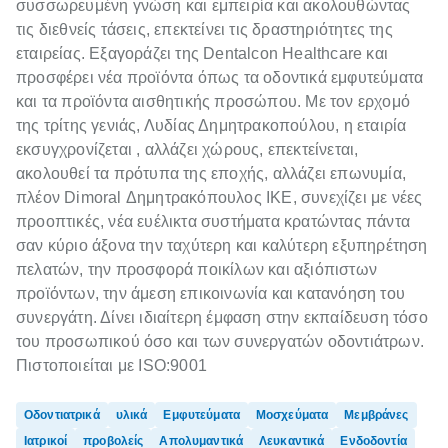
συσσωρευμένη γνώση και εμπειρία και ακολουθώντας
τις διεθνείς τάσεις, επεκτείνει τις δραστηριότητες της
εταιρείας. Εξαγοράζει της Dentalcon Healthcare και
προσφέρει νέα προϊόντα όπως τα οδοντικά εμφυτεύματα
και τα προϊόντα αισθητικής προσώπου. Με τον ερχομό
της τρίτης γενιάς, Λυδίας Δημητρακοπούλου, η εταιρία
εκσυγχρονίζεται , αλλάζει χώρους, επεκτείνεται,
ακολουθεί τα πρότυπα της εποχής, αλλάζει επωνυμία,
πλέον Dimoral Δημητρακόπουλος ΙΚΕ, συνεχίζει με νέες
προοπτικές, νέα ευέλικτα συστήματα κρατώντας πάντα
σαν κύριο άξονα την ταχύτερη και καλύτερη εξυπηρέτηση
πελατών, την προσφορά ποικίλων και αξιόπιστων
προϊόντων, την άμεση επικοινωνία και κατανόηση του
συνεργάτη. Δίνει ιδιαίτερη έμφαση στην εκπαίδευση τόσο
του προσωπικού όσο και των συνεργατών οδοντιάτρων.
Πιστοποιείται με ISO:9001
Οδοντιατρικά
υλικά
Εμφυτεύματα
Μοσχεύματα
Μεμβράνες
Ιατρικοί
προβολείς
Απολυμαντικά
Λευκαντικά
Ενδοδοντία