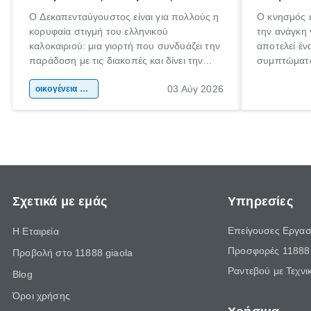
Ο Δεκαπενταύγουστος είναι για πολλούς η
Ο κνησμός ε
κορυφαία στιγμή του ελληνικού
την ανάγκη 
καλοκαιριού: μια γιορτή που συνδυάζει την
αποτελεί έν
παράδοση με τις διακοπές και δίνει την
συμπτώματα
αφορμή για ταξίδια σε κάθε γωνιά της
άνθρωποι κά
03 Αύγ 2026
χώρας. Είτε πρόκειται για λίγες μέρες
οικογένεια & παιδί
πληροφορίες
ξεγνοιασιάς είτε για μια σύντομη εξόρμηση.
καθώς μπορε
επιμένει γι
Σχετικά με εμάς
Υπηρεσίες
Επείγουσες Εργασ
Η Εταιρεία
Προσφορές 11888 
Προβολή στο 11888 giaola
Ραντεβού με Τεχνι
Blog
Όροι χρήσης