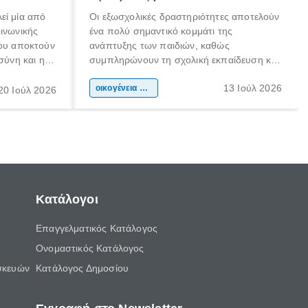
εί μία από
Οι εξωσχολικές δραστηριότητες αποτελούν
οινωνικής
ένα πολύ σημαντικό κομμάτι της
που αποκτούν
ανάπτυξης των παιδιών, καθώς
σύνη και η
συμπληρώνουν τη σχολική εκπαίδευση και
ιδιαίτερα
συμβάλλουν ουσιαστικά στη διαμόρφωση
13 Ιούλ 2026
κάθε
της προσωπικότητας, της κοινωνικότητας
οικογένεια & παιδί
20 Ιούλ 2026
ται από
και των δεξιοτήτων τους. Δεν είναι απλώς
ώσεις.
ένας τρόπος για να περνάει το παιδί τον
ελεύθερο χρόνο του.
Κατάλογοι
Επαγγελματικός Κατάλογος
Ονομαστικός Κατάλογος
σκευών
Κατάλογος Δημοσίου