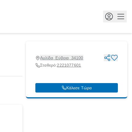
Κουμ
Αυλίδα, Εύβοια, 34100
Σταθερό:
2221077601
Κάλεσε Τώρα