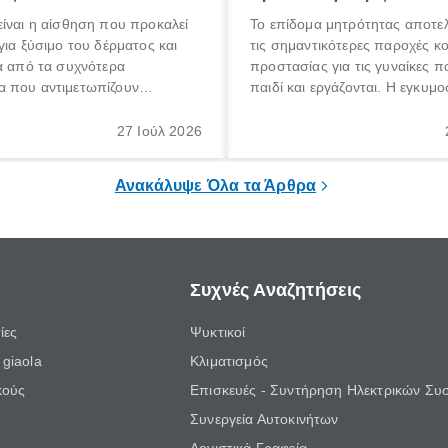
ίναι η αίσθηση που προκαλεί
Το επίδομα μητρότητας αποτελ
για ξύσιμο του δέρματος και
τις σημαντικότερες παροχές κ
α από τα συχνότερα
προστασίας για τις γυναίκες 
 που αντιμετωπίζουν
παιδί και εργάζονται. Η εγκυμο
θε ηλικίας. Πολλοί αναζητούν
γέννηση ενός παιδιού είναι μια 
 για το «κνησμός τι είναι»,
σημαντική περίοδος στη ζωή 
27 Ιούλ 2026
ί να εμφανιστεί ξαφνικά ή να
οικογένειας, η οποία συνοδεύε
α μεγάλο χρονικό διάστημα.
αυξημένες ανάγκες και υποχρε
Ανακάλυψε Όλα τα Άρθρα
Συχνές Αναζητήσεις
ίες
Ψυκτικοί
giaola
Κλιματισμός
κούς
Επισκευές - Συντήρηση Ηλεκτρικών Συ
Συνεργεία Αυτοκινήτων