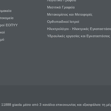
Λογιστικά Γραφεία
Μεσιτικά Γραφεία
ρμακεία
Μετακομίσεις και Μεταφορές
σοκομεία
Ορθοπαιδικοί Ιατροί
τροί ΕΟΠΥΥ
Ηλεκτρολόγοι - Ηλεκτρικές Εγκαταστάσε
κοί
Υδραυλικές εργασίες και Εγκαταστάσεις
θμό
11888 giaola μέσα από 3 κανάλια επικοινωνίας και εξασφάλισε τη μ