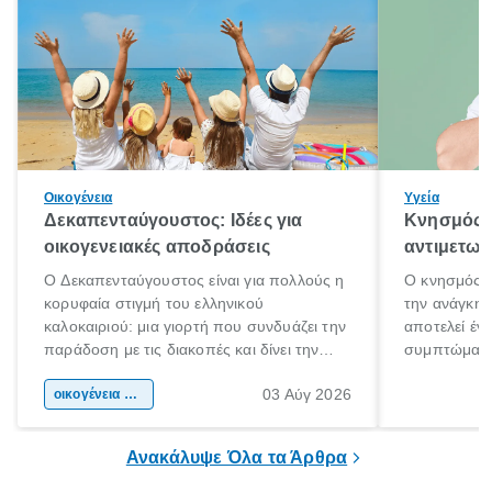
Οικογένεια
Υγεία
Δεκαπενταύγουστος: Ιδέες για
Κνησμός: 
οικογενειακές αποδράσεις
αντιμετωπ
Ο Δεκαπενταύγουστος είναι για πολλούς η
Ο κνησμός ε
κορυφαία στιγμή του ελληνικού
την ανάγκη 
καλοκαιριού: μια γιορτή που συνδυάζει την
αποτελεί έν
παράδοση με τις διακοπές και δίνει την
συμπτώματα
αφορμή για ταξίδια σε κάθε γωνιά της
άνθρωποι κά
03 Αύγ 2026
χώρας. Είτε πρόκειται για λίγες μέρες
οικογένεια & παιδί
πληροφορίες 
ξεγνοιασιάς είτε για μια σύντομη εξόρμηση.
καθώς μπορε
επιμένει για
Ανακάλυψε Όλα τα Άρθρα