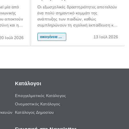
εί μία από
Οι εξωσχολικές δραστηριότητες αποτελούν
οινωνικής
ένα πολύ σημαντικό κομμάτι της
που αποκτούν
ανάπτυξης των παιδιών, καθώς
σύνη και η
συμπληρώνουν τη σχολική εκπαίδευση και
ιδιαίτερα
συμβάλλουν ουσιαστικά στη διαμόρφωση
13 Ιούλ 2026
κάθε
της προσωπικότητας, της κοινωνικότητας
οικογένεια & παιδί
20 Ιούλ 2026
ται από
και των δεξιοτήτων τους. Δεν είναι απλώς
ώσεις.
ένας τρόπος για να περνάει το παιδί τον
ελεύθερο χρόνο του.
Κατάλογοι
Επαγγελματικός Κατάλογος
Ονομαστικός Κατάλογος
σκευών
Κατάλογος Δημοσίου