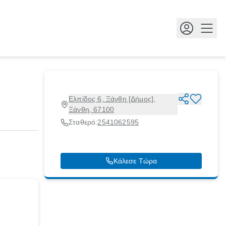
Κουμ
Ελπίδος 6, Ξάνθη [Δήμος],
Ξάνθη, 67100
Σταθερό:
2541062595
Κάλεσε Τώρα