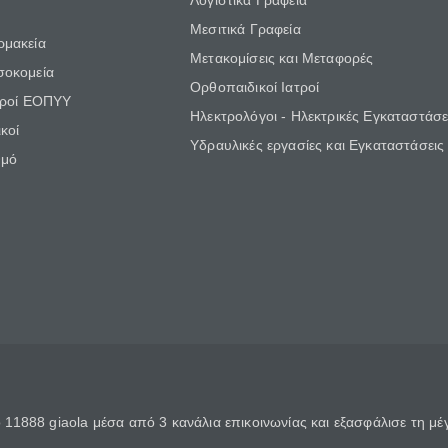
Λογιστικά Γραφεία
Μεσιτικά Γραφεία
ρμακεία
Μετακομίσεις και Μεταφορές
σοκομεία
Ορθοπαιδικοί Ιατροί
τροί ΕΟΠΥΥ
Ηλεκτρολόγοι - Ηλεκτρικές Εγκαταστάσε
κοί
Υδραυλικές εργασίες και Εγκαταστάσεις
θμό
11888 giaola μέσα από 3 κανάλια επικοινωνίας και εξασφάλισε τη μ