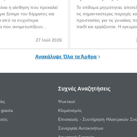
ίναι η αίσθηση που προκαλεί
Το επίδομα μητρότητας αποτελ
για ξύσιμο του δέρματος και
τις σημαντικότερες παροχές κ
α από τα συχνότερα
προστασίας για τις γυναίκες 
 που αντιμετωπίζουν
παιδί και εργάζονται. Η εγκυμο
θε ηλικίας. Πολλοί αναζητούν
γέννηση ενός παιδιού είναι μια 
 για το «κνησμός τι είναι»,
σημαντική περίοδος στη ζωή 
27 Ιούλ 2026
ί να εμφανιστεί ξαφνικά ή να
οικογένειας, η οποία συνοδεύε
α μεγάλο χρονικό διάστημα.
αυξημένες ανάγκες και υποχρε
Ανακάλυψε Όλα τα Άρθρα
Συχνές Αναζητήσεις
ίες
Ψυκτικοί
giaola
Κλιματισμός
κούς
Επισκευές - Συντήρηση Ηλεκτρικών Συ
Συνεργεία Αυτοκινήτων