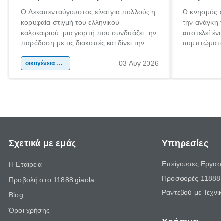
Ο Δεκαπενταύγουστος είναι για πολλούς η
Ο κνησμός ε
κορυφαία στιγμή του ελληνικού
την ανάγκη 
καλοκαιριού: μια γιορτή που συνδυάζει την
αποτελεί έν
παράδοση με τις διακοπές και δίνει την
συμπτώματα
αφορμή για ταξίδια σε κάθε γωνιά της
άνθρωποι κά
03 Αύγ 2026
χώρας. Είτε πρόκειται για λίγες μέρες
οικογένεια & παιδί
πληροφορίες
ξεγνοιασιάς είτε για μια σύντομη εξόρμηση.
καθώς μπορε
επιμένει γι
Σχετικά με εμάς
Υπηρεσίες
Επείγουσες Εργασ
Η Εταιρεία
Προσφορές 11888 
Προβολή στο 11888 giaola
Ραντεβού με Τεχνι
Blog
Όροι χρήσης